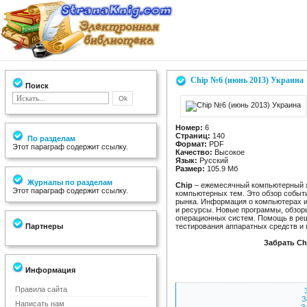
Chip №6 (июнь 2013) Украина
Поиск
Номер:
6
Страниц:
140
По разделам
Формат:
PDF
Этот параграф содержит ссылку.
Качество:
Высокое
Язык:
Русский
Размер:
105.9 Мб
Журналы по разделам
Chip
– ежемесячный компьютерный ж
Этот параграф содержит ссылку.
компьютерных тем. Это обзор событ
рынка. Информация о компьютерах 
и ресурсы. Новые программы, обзор
операционных систем. Помощь в реш
Партнеры
тестирования аппаратных средств и
Забрать Ch
Информация
Правила сайта
З
Написать нам