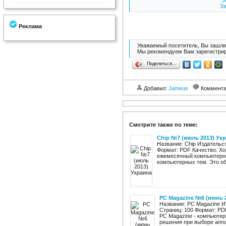
З
За
Реклама
Уважаемый посетитель, Вы зашли 
Мы рекомендуем Вам зарегистрир
Поделиться…
Добавил:
Jameus
Коммент
Смотрите также по теме:
Chip №7 (июль 2013) Ук
Название: Chip Издательст
Формат: PDF Качество: Хо
ежемесячный компьютерны
компьютерных тем. Это обз
PC Magazine №6 (июнь 
Название: PC Magazine И
Страниц: 100 Формат: PD
PC Magazine - компьюте
решения при выборе аппар