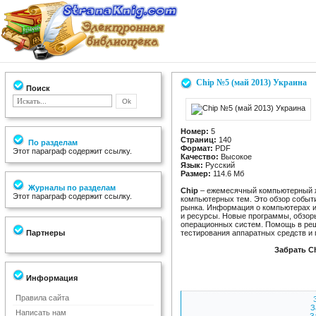
Chip №5 (май 2013) Украина
Поиск
Номер:
5
Страниц:
140
По разделам
Формат:
PDF
Этот параграф содержит ссылку.
Качество:
Высокое
Язык:
Русский
Размер:
114.6 Мб
Журналы по разделам
Chip
– ежемесячный компьютерный ж
Этот параграф содержит ссылку.
компьютерных тем. Это обзор событ
рынка. Информация о компьютерах 
и ресурсы. Новые программы, обзор
операционных систем. Помощь в реш
Партнеры
тестирования аппаратных средств и
Забрать C
Информация
Правила сайта
З
Написать нам