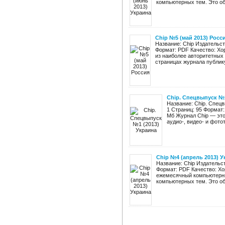
компьютерных тем. Это обз
Chip №5 (май 2013) Росс
Название: Chip Издательст
Формат: PDF Качество: Хор
из наиболее авторитетных
страницах журнала публику
Chip. Спецвыпуск №1
Название: Chip. Спец
1 Страниц: 95 Формат:
Мб Журнал Chip — это
аудио-, видео- и фотот
Chip №4 (апрель 2013) 
Название: Chip Издательст
Формат: PDF Качество: Хо
ежемесячный компьютерны
компьютерных тем. Это обз