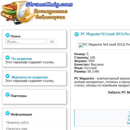
PC Magazine №5 (май 2013) Ро
Поиск
Номер:
5
Страниц:
100
По разделам
Формат:
PDF
Этот параграф содержит ссылку.
Качество:
Высокое
Язык:
Русский
Размер:
65.3 Мб
Журналы по разделам
PC Magazine
- компьютерный журнал
Этот параграф содержит ссылку.
выборе аппаратных, сетевых и прог
статьи, обзоры по новейшим продукт
Забрать PC M
Партнеры
Информация
З
З
Правила сайта
За
Написать нам