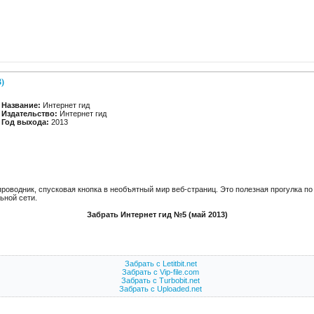
3)
Название:
Интернет гид
Издательство:
Интернет гид
Год выхода:
2013
роводник, спусковая кнопка в необъятный мир веб-страниц. Это полезная прогулка по
ьной сети.
Забрать Интернет гид №5 (май 2013)
Забрать с Letitbit.net
Забрать с Vip-file.com
Забрать с Turbobit.net
Забрать с Uploaded.net