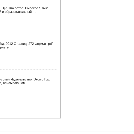
 DjVu Качество: Высокое Язык:
и образовательный, ...
од: 2012 Страниц: 272 Формат: pdf
нете ...
усский Издательство: Эксмо Год:
е, описывающем ...