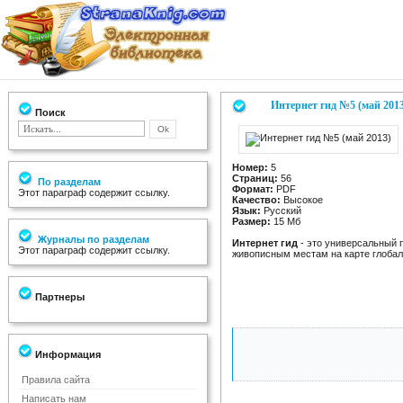
Интернет гид №5 (май 201
Поиск
Номер:
5
Страниц:
56
По разделам
Формат:
PDF
Этот параграф содержит ссылку.
Качество:
Высокое
Язык:
Русский
Размер:
15 Мб
Журналы по разделам
Интернет гид
- это универсальный п
Этот параграф содержит ссылку.
живописным местам на карте глобал
Партнеры
Информация
Правила сайта
Написать нам