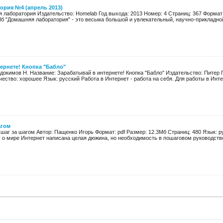
ория №4 (апрель 2013)
 лаборатория Издательство: Homelab Год выхода: 2013 Номер: 4 Страниц: 367 Формат:
б "Домашняя лаборатория" - это весьма большой и увлекательный, научно-прикладной 
ернете! Кнопка "Бабло"
вдокимов Н. Название: Зарабатывай в интернете! Кнопка "Бабло" Издательство: Питер Г
чество: хорошее Язык: русский Работа в Интернет - работа на себя. Для работы в Интер
агом
шаг за шагом Автор: Пащенко Игорь Формат: pdf Размер: 12.3Мб Cтраниц: 480 Язык: р
г о мире Интернет написана целая дюжина, но необходимость в пошаговом руководств