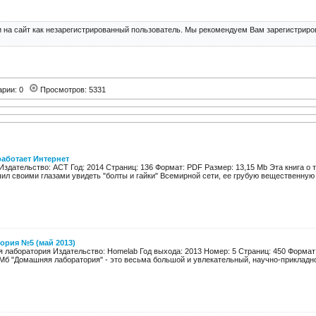
 на сайт как незарегистрированный пользователь. Мы рекомендуем Вам зарегистриров
арии: 0
Просмотров: 5331
работает Интернет
здательство: АСТ Год: 2014 Страниц: 136 Формат: PDF Размер: 13,15 Mb Эта книга о 
ил своими глазами увидеть "болты и гайки" Всемирной сети, ее грубую вещественную р
ория №5 (май 2013)
 лаборатория Издательство: Homelab Год выхода: 2013 Номер: 5 Страниц: 450 Формат:
Мб "Домашняя лаборатория" - это весьма большой и увлекательный, научно-прикладной