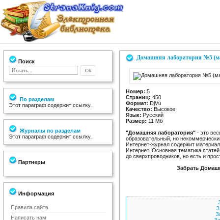
Домашняя лаборатория №5 (ма
Поиск
Номер:
5
Страниц:
450
По разделам
Формат:
DjVu
Этот параграф содержит ссылку.
Качество:
Высокое
Язык:
Русский
Размер:
11 Мб
Журналы по разделам
"Домашняя лаборатория"
- это ве
Этот параграф содержит ссылку.
образовательный, но некоммерческий
Интернет-журнал содержит материал
Интернет. Основная тематика статей 
до сверхпроводников, но есть и про
Партнеры
Забрать Домашн
Информация
Правила сайта
З
З
Написать нам