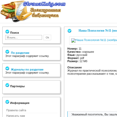
Наша Психология №11 (ноя
Поиск
Номер:
11
Качество:
хорошее
По разделам
Язык:
русский
Этот параграф содержит ссылку.
Формат:
pdf
Размер:
12 Мб
Описание
Журналы по разделам
Журнал по практической психологии,
Этот параграф содержит ссылку.
психотерапии рассказывают о том, к
Партнеры
Информация
Правила сайта
Уважаемый посетитель, Вы зашли
Написать нам