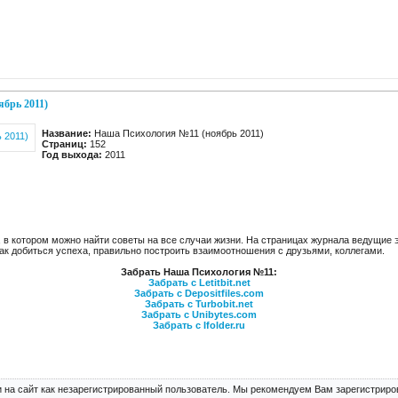
брь 2011)
Название:
Наша Психология №11 (ноябрь 2011)
Страниц:
152
Год выхода:
2011
 в котором можно найти советы на все случаи жизни. На страницах журнала ведущие 
ак добиться успеха, правильно построить взаимоотношения с друзьями, коллегами.
Забрать Наша Психология №11:
Забрать с Letitbit.net
Забрать с Depositfiles.com
Забрать с Turbobit.net
Забрать с Unibytes.com
Забрать с Ifolder.ru
 на сайт как незарегистрированный пользователь. Мы рекомендуем Вам зарегистриров