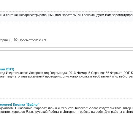
 на сайт как незарегистрированный пользователь. Мы рекомендуем Вам зарегистриров
тарии: 0
Просмотров: 2909
май 2013)
гид Издательство: Интернет гид Год выхода: 2013 Номер: 5 Страниц: 56 Формат: PDF 
нет гид - это универсальный проводник, спусковая кнопка в необъятный мир веб-страни
ернете! Кнопка "Бабло"
вдокимов Н. Название: Зарабатывай в интернете! Кнопка "Бабло" Издательство: Питер Г
чество: хорошее Язык: русский Работа в Интернет - работа на себя. Для работы в Интер