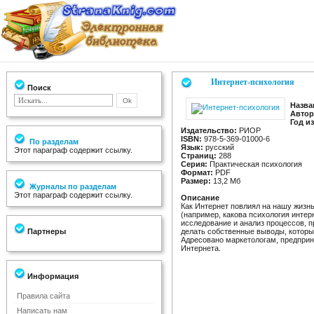
Интернет-психология
Поиск
Назва
Автор
Год и
Издательство:
РИОР
ISBN:
978-5-369-01000-6
По разделам
Язык:
русский
Этот параграф содержит ссылку.
Страниц:
288
Серия:
Практическая психология
Формат:
PDF
Размер:
13,2 Мб
Журналы по разделам
Этот параграф содержит ссылку.
Описание
Как Интернет повлиял на нашу жизн
(например, какова психология интер
исследование и анализ процессов, п
Партнеры
делать собственные выводы, которы
Адресовано маркетологам, предприн
Интернета.
Информация
Правила сайта
Написать нам