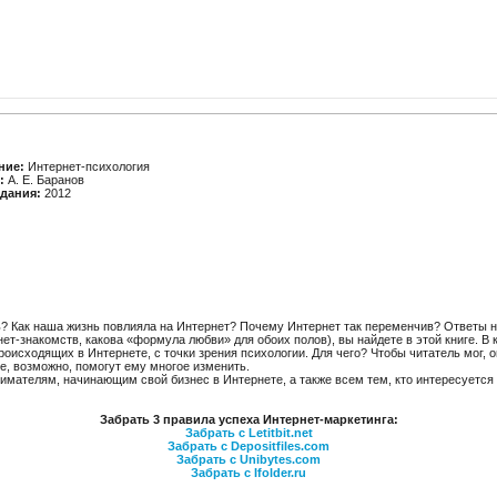
ние:
Интернет-психология
:
А. Е. Баранов
здания:
2012
ь? Как наша жизнь повлияла на Интернет? Почему Интернет так переменчив? Ответы н
нет-знакомств, какова «формула любви» для обоих полов), вы найдете в этой книге. 
роисходящих в Интернете, с точки зрения психологии. Для чего? Чтобы читатель мог, 
е, возможно, помогут ему многое изменить.
имателям, начинающим свой бизнес в Интернете, а также всем тем, кто интересуется
Забрать 3 правила успеха Интернет-маркетинга:
Забрать с Letitbit.net
Забрать с Depositfiles.com
Забрать с Unibytes.com
Забрать с Ifolder.ru