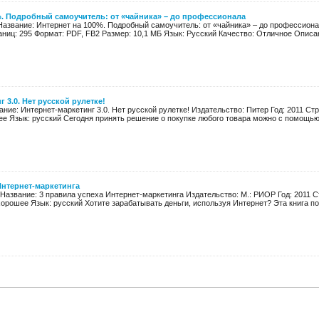
%. Подробный самоучитель: от «чайника» – до профессионала
 Название: Интернет на 100%. Подробный самоучитель: от «чайника» – до профессиона
аниц: 295 Формат: PDF, FB2 Размер: 10,1 МБ Язык: Русский Качество: Отличное Описан
 3.0. Нет русской рулетке!
ание: Интернет-маркетинг 3.0. Нет русской рулетке! Издательство: Питер Год: 2011 Стр
ее Язык: русский Сегодня принять решение о покупке любого товара можно с помощью 
Интернет-маркетинга
 Название: 3 правила успеха Интернет-маркетинга Издательство: М.: РИОР Год: 2011 С
хорошее Язык: русский Хотите зарабатывать деньги, используя Интернет? Эта книга по