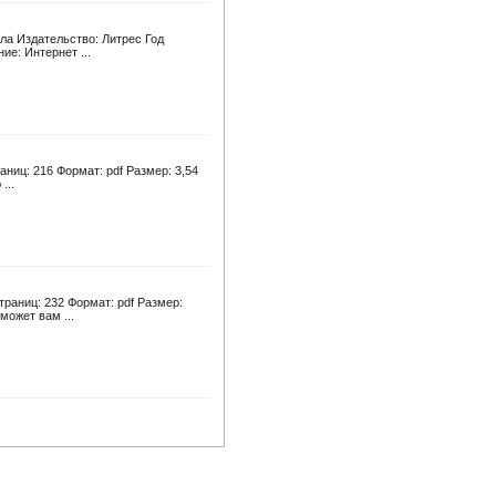
ла Издательство: Литрес Год
ие: Интернет ...
аниц: 216 Формат: pdf Размер: 3,54
...
траниц: 232 Формат: pdf Размер:
может вам ...