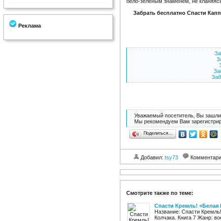
бело-зеленым знаменем, не кланяясь
Забрать бесплатно Спасти Капп
Реклама
За
З
За
Заб
Уважаемый посетитель, Вы зашли 
Мы рекомендуем Вам зарегистрир
Поделиться…
Добавил:
tsy73
Комментар
Смотрите также по теме:
Спасти Кремль! «Белая 
Название: Спасти Кремль!
Колчака. Книга 7 Жанр: в