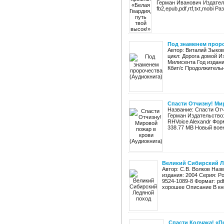
Герман Иванович Издатель
fb2,epub,pdf,rtf,txt,mobi Раз
Под знаменем проро
Автор: Виталий Зыко
цикл: Дорога домой И
Милисента Год издани
Кбит/с Продолжительно
Спасти Отчизну! Ми
Название: Спасти Отч
Герман Издательство:
RHVoice Alexandr Фор
338.77 MB Новый воен
Великий Сибирский Л
Автор: С.В. Волков Наз
издания: 2004 Серия: Р
9524-1089-8 Формат: pd
хорошее Описание В кни
Спасти Колчака! «