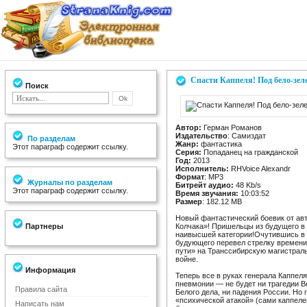
Спасти Каппеля! Под бело-зел
Поиск
Автор:
Герман Романов
Издательство
: Самиздат
По разделам
Жанр:
фантастика
Этот параграф содержит ссылку.
Серия:
Попаданец на гражданской
Год:
2013
Исполнитель:
RHVoice Alexandr
Формат
: MP3
Журналы по разделам
Битрейт аудио:
48 Kb/s
Этот параграф содержит ссылку.
Время звучания:
10:03:52
Размер
: 182.12 MB
Новый фантастический боевик от авт
Партнеры
Колчака»! Пришельцы из будущего в 
наивысшей категории!Очутившись в 
будующего перевел стрелку времени,
пути» на Транссибирскую магистраль
войне.
Информация
Теперь все в руках генерала Каппеля:
пневмонии — не будет ни трагедии В
Правила сайта
Белого дела, ни падения России. Но
«психической атакой» (сами каппел
Написать нам