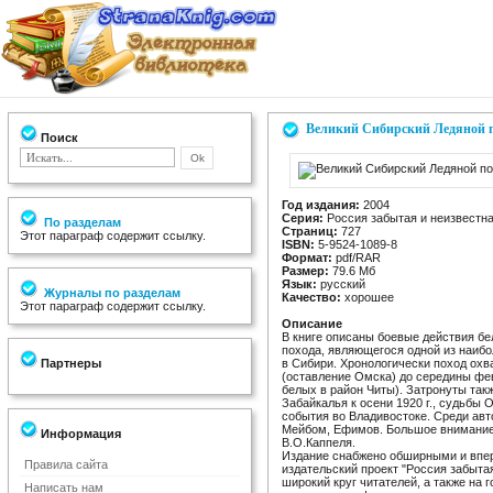
Великий Сибирский Ледяной 
Поиск
Год издания:
2004
Серия:
Россия забытая и неизвестн
По разделам
Страниц:
727
Этот параграф содержит ссылку.
ISBN:
5-9524-1089-8
Формат:
pdf/RAR
Размер:
79.6 Мб
Язык:
русский
Журналы по разделам
Качество:
хорошее
Этот параграф содержит ссылку.
Описание
В книге описаны боевые действия бе
похода, являющегося одной из наибо
Партнеры
в Сибири. Хронологически поход охв
(оставление Омска) до середины фев
белых в район Читы). Затронуты так
Забайкалья к осени 1920 г., судьбы 
события во Владивостоке. Среди авт
Мейбом, Ефимов. Большое внимание 
Информация
В.О.Каппеля.
Издание снабжено обширными и впе
Правила сайта
издательский проект "Россия забытая
широкий круг читателей, а также на
Написать нам