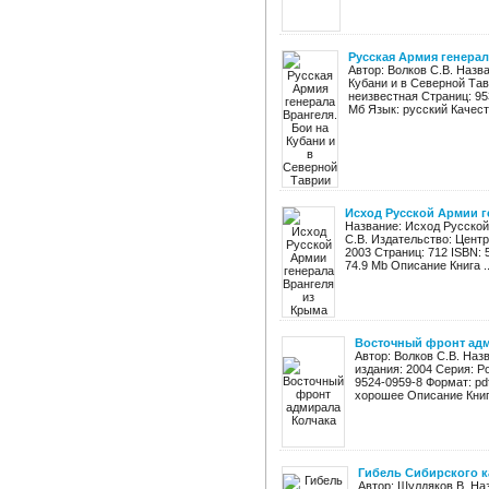
Русская Армия генерал
Автор: Волков С.В. Назв
Кубани и в Северной Тав
неизвестная Страниц: 95
Мб Язык: русский Качеств
Исход Русской Армии г
Название: Исход Русской
С.В. Издательство: Цент
2003 Страниц: 712 ISBN:
74.9 Mb Описание Книга ..
Восточный фронт адм
Автор: Волков С.В. Наз
издания: 2004 Серия: Р
9524-0959-8 Формат: pd
хорошее Описание Книг
Гибель Сибирского ка
Автор: Шулдяков В. На