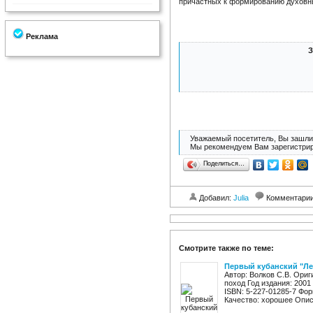
причастных к формированию духовн
Реклама
З
Уважаемый посетитель, Вы зашли 
Мы рекомендуем Вам зарегистрир
Поделиться…
Добавил:
Julia
Комментари
Смотрите также по теме:
Первый кубанский "Ле
Автор: Волков С.В. Ори
поход Год издания: 2001
ISBN: 5-227-01285-7 Фор
Качество: хорошее Описа