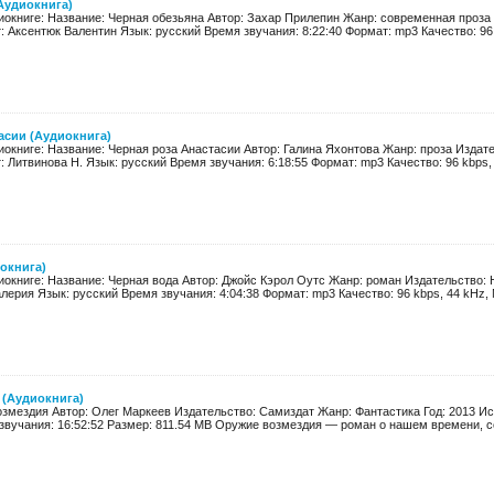
Аудиокнига)
окниге: Название: Черная обезьяна Автор: Захар Прилепин Жанр: современная проза 
: Аксентюк Валентин Язык: русский Время звучания: 8:22:40 Формат: mp3 Качество: 96 k
асии (Аудиокнига)
окниге: Название: Черная роза Анастасии Автор: Галина Яхонтова Жанр: проза Издате
: Литвинова Н. Язык: русский Время звучания: 6:18:55 Формат: mp3 Качество: 96 kbps, 
окнига)
окниге: Название: Черная вода Автор: Джойс Кэрол Оутс Жанр: роман Издательство: Н
лерия Язык: русский Время звучания: 4:04:38 Формат: mp3 Качество: 96 kbps, 44 kHz, 
 (Аудиокнига)
змездия Автор: Олег Маркеев Издательство: Самиздат Жанр: Фантастика Год: 2013 Исп
звучания: 16:52:52 Размер: 811.54 MB Оружие возмездия — роман о нашем времени, со