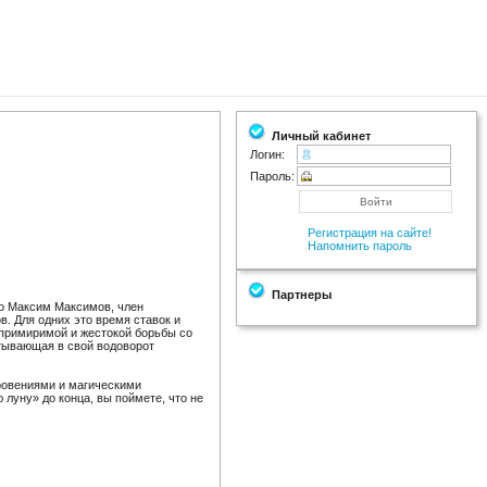
Личный кабинет
Логин:
Пароль:
Регистрация на сайте!
Напомнить пароль
Партнеры
цо Максим Максимов, член
в. Для одних это время ставок и
епримиримой и жестокой борьбы со
атывающая в свой водоворот
ровениями и магическими
луну» до конца, вы поймете, что не