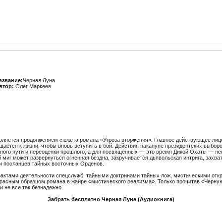
азвание:
Черная Луна
втор:
Олег Маркеев
является продолжением сюжета романа «Угроза вторжения». Главное действующее ли
щается к жизни, чтобы вновь вступить в бой. Действия накануне президентских выборо
нного пути и переоценки прошлого, а для посвященных — это время Дикой Охоты — н
й миг может развернуться огненная бездна, закручивается дьявольская интрига, захв
 и посланцев тайных восточных Орденов.
актами деятельности спецслужб, тайными доктринами тайных лож, мистическими отк
расным образцом романа в жанре «мистического реализма». Только прочитав «Черную 
и не все так безнадежно.
Забрать бесплатно Черная Луна (Аудиокнига)