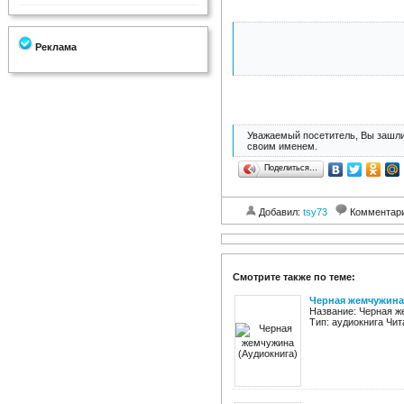
Реклама
Уважаемый посетитель, Вы зашли
своим именем.
Поделиться…
Добавил:
tsy73
Комментар
Смотрите также по теме:
Черная жемчужина
Название: Черная же
Тип: аудиокнига Чит