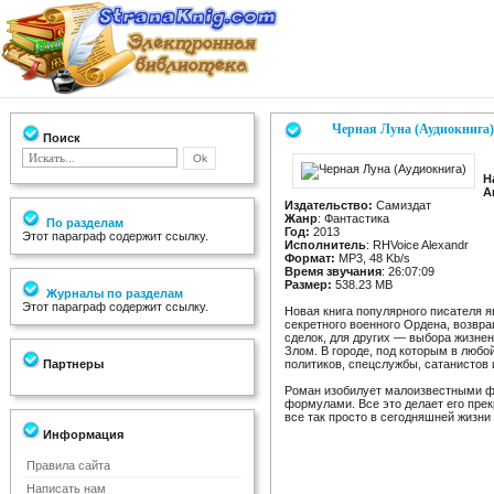
Черная Луна (Аудиокнига)
Поиск
Н
А
Издательство:
Самиздат
Жанр
: Фантастика
По разделам
Год:
2013
Этот параграф содержит ссылку.
Исполнитель
: RHVoice Alexandr
Формат:
MP3, 48 Kb/s
Время звучания
: 26:07:09
Размер:
538.23 MB
Журналы по разделам
Этот параграф содержит ссылку.
Новая книга популярного писателя 
секретного военного Ордена, возвра
сделок, для других — выбора жизне
Злом. В городе, под которым в любо
Партнеры
политиков, спецслужбы, сатанистов
Роман изобилует малоизвестными ф
формулами. Все это делает его прек
все так просто в сегодняшней жизни 
Информация
Правила сайта
Написать нам