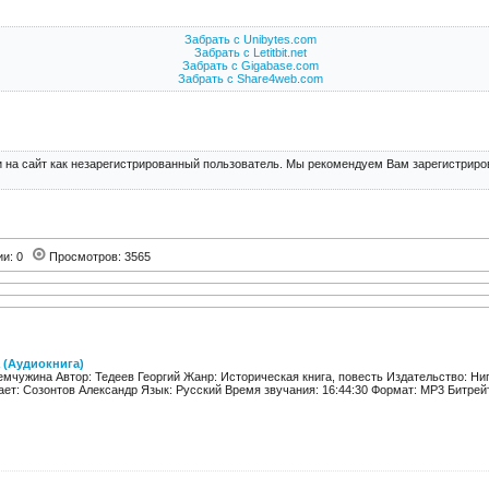
Забрать с Unibytes.com
Забрать с Letitbit.net
Забрать с Gigabase.com
Забрать с Share4web.com
 на сайт как незарегистрированный пользователь. Мы рекомендуем Вам зарегистриров
ии: 0
Просмотров: 3565
 (Аудиокнига)
мчужина Автор: Тедеев Георгий Жанр: Историческая книга, повесть Издательство: Ниг
ает: Созонтов Александр Язык: Русский Время звучания: 16:44:30 Формат: MP3 Битрейт а