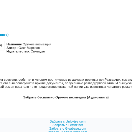
нига)
Название
:Оружие возмездия
Автор:
Олег Маркеев
Издательство
: Самиздат
 времени, события в котором протянулись из далеких военных лет.Разведчик, команд
стя его сын обнаружит в архиве документы, полученные разведгруппой отца. И сын усл
ый роман писателя - это продолжение сюжетной линии уже известных читателю роман
Забрать бесплатно Оружие возмездия (Аудиокнига)
Забрать с Unibytes.com
Забрать с Letitbit.net
Забрать с Gigabase.com