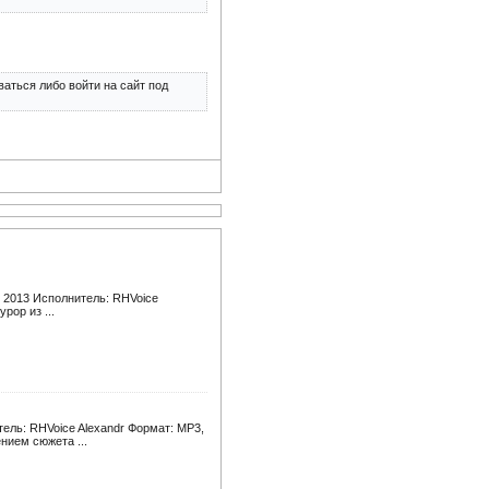
аться либо войти на сайт под
 2013 Исполнитель: RHVoice
рор из ...
ель: RHVoice Alexandr Формат: MP3,
нием сюжета ...