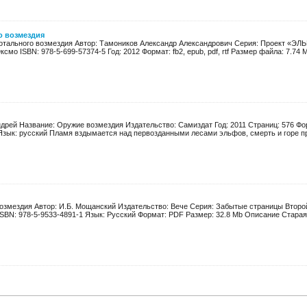
о возмездия
отального возмездия Автор: Тамоников Александр Александрович Серия: Проект «ЭЛЬБ
смо ISBN: 978-5-699-57374-5 Год: 2012 Формат: fb2, epub, pdf, rtf Размер файла: 7.74 М
дрей Название: Оружие возмездия Издательство: Самиздат Год: 2011 Страниц: 576 Форма
Язык: русский Пламя вздымается над первозданными лесами эльфов, смерть и горе пр
озмездия Автор: И.Б. Мощанский Издательство: Вече Серия: Забытые страницы Второй
 ISBN: 978-5-9533-4891-1 Язык: Русский Формат: PDF Размер: 32.8 Mb Описание Стараяс