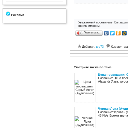
Реклама
Уважаемый посетитель, Вы зашли
своим именем.
Поделиться…
Добавил:
tsy73
Комментар
Смотрите также по теме:
Цена посвящени: 
Название: Цена пос
Alexandr Язык: русс
Черная Луна (Ауди
Название:Черная Лу
48 Kb/s Время звуча