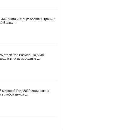
А». Книга 7 Жанр: боевик Страниц:
б Волна ...
т: rtf, fb2 Размер: 10,8 мб
ишли в их изумрудные ...
 мировой Год: 2010 Количество
ь любой ценой ...