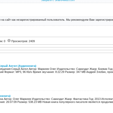
Забрать с Share4web.com
 на сайт как незарегистрированный пользователь. Мы рекомендуем Вам зарегистриров
ии: 0
Просмотров: 2409
Серый Ангел (Аудиокнига)
вящения:Серый Ангел Автор: Маркеев Олег Издательство: Самиздат Жанр: Боевик Год:
кий Формат: MP3, 96 Kb/s Время звучания: 8:22:29 Размер: 347 MB Андрей Злобин, проку
окнига)
на Автор: Олег Маркеев Издательство: Самиздат Жанр: Фантастика Год: 2013 Исполнит
ния: 26:07:09 Размер: 538.23 MB Новая книга популярного писателя является продолже