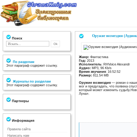
Оружие возмездия (Аудиок
Поиск
Жанр:
Фантастика
Год:
2013
По разделам
Исполнитель
: RHVoice Alexandr
Этот параграф содержит ссылку.
Аудио:
MP3, 96 Kb/s
Время звучания
: 16:52:52
Размер:
811.54 MB
Журналы по разделам
Оружие возмездия
— роман о нашем
Этот параграф содержит ссылку.
мог и предугадать, что полвека спу
который может изменить судьбу.Нов
Луна».
Партнеры
Информация
Правила сайта
Написать нам