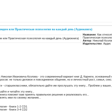
к людям или Практическая психология на каждый день (Аудиокнига)
Название
: Как относи
Практическая психоло
Автор
: Николай Козло
Издательство
: Ардис
а Николая Ивановича Козлова - это современный вариант книг Д. Карнеги, основанный
осов: не только деловое и повседневное общение, но и личностный рост, семья, секс.
ти - старшеклассники, обязательно дайте им прослушать эту книгу... Проблем у ваших 
йте и читайте эту книгу...
 книга поможет вам принять правильное решение и реализовать его...
влять ими по своему желанию...
логия - Книги 1-2 CD1
логия - Книги 3-4 CD2