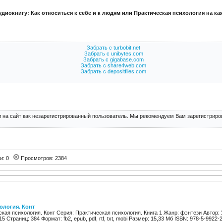
удиокнигу: Как относиться к себе и к людям или Практическая психология на к
Забрать с turbobit.net
Забрать с unibytes.com
Забрать с gigabase.com
Забрать с share4web.com
Забрать с depositfiles.com
 на сайт как незарегистрированный пользователь. Мы рекомендуем Вам зарегистриров
ии: 0
Просмотров: 2384
ология. Конт
кая психология. Конт Серия: Практическая психология. Книга 1 Жанр: фэнтези Автор:
5 Страниц: 384 Формат: fb2, epub, pdf, rtf, txt, mobi Размер: 15,33 Мб ISBN: 978-5-9922-2