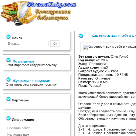
Как относиться к себе и 
Поиск
Эту книгу озвучил
: Олег Голуб
Год выпуска
: 2007
По разделам
Жанр
: Психология
Этот параграф содержит ссылку.
Аудио кодек
: mp3
Битрейт аудио
: 256 kbps
Продолжительность
: 10:54:45
Качество
: Отличное
Журналы по разделам
Размер
: 966.68 Мб
Этот параграф содержит ссылку.
Язык
: Русский
Книга известного психолога-практик
включающий более широкий круг вопр
Партнеры
От себя: Если у вас в семье есть де
меньше...
Прежде, чем создавать семью - слуша
Если собираетесь разводиться - эту
Обуревают эмоции - научитесь упра
Информация
Доп. информация:
Правила сайта
1 - Н. И. Козлов. Практическая психо
2 - Н. И. Козлов. Практическая психо
Написать нам