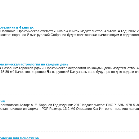
отехника в 4 книгах
 Название: Практическая схемотехника в 4 книгах Издательство: Альтекс-А Год: 2002-2
ачество: хорошее Язык: русский Собрание будет полезено как начинающим и подготовл
рактическая астрология на каждый день
 Название: Гороскоп удачи. Практическая астрология на каждый день Издательство: А
 15,89 мб Качество: хорошее Язык: русский Как узнать свое будущее по дню недели оче
гия
психология Автор: А. Е. Баранов Год издания: 2012 Издательство: РИОР ISBN: 978-5-3
ская психология Формат: PDF Размер: 13,2 Мб Описание Как Интернет повлиял на нашу
хология для менеджера