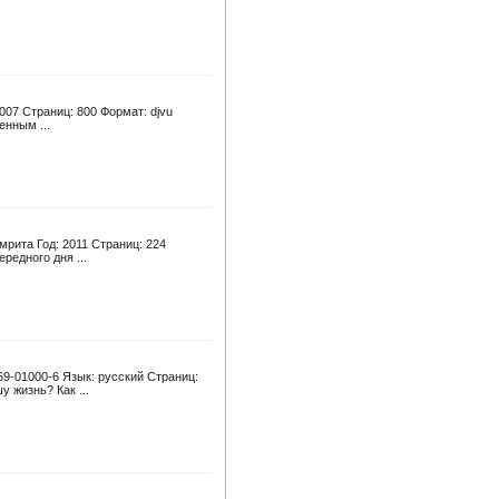
007 Страниц: 800 Формат: djvu
енным ...
мрита Год: 2011 Страниц: 224
редного дня ...
69-01000-6 Язык: русский Страниц:
 жизнь? Как ...