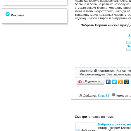
недружелюбную подозрительность, д
больше и больше разных незаслуженн
сгущал вокруг меня атмосферу своей
меня в моих недостатках, никогда не
товарищу моих праздных часов, уте
Реклама
надежд, - моей старой и выдержанной
Забрать Первая книжка празд
За
З
Заб
За
Заб
Уважаемый посетитель, Вы зашли 
Мы рекомендуем Вам зарегистрир
Поделиться…
Добавил:
Sirius52
Коммент
Смотрите также по теме:
Наброски синим, зе
Автор: Джером Клапк