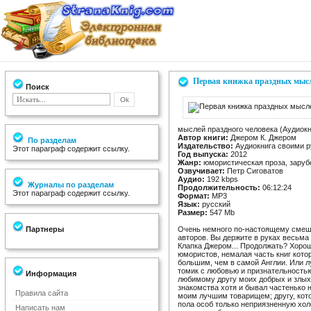
Первая книжка праздных мысл
Поиск
мыслей праздного человека (Аудиокн
Автор книги:
Джером К. Джером
По разделам
Издательство:
Аудиокнига своими 
Этот параграф содержит ссылку.
Год выпуска:
2012
Жанр:
юмористическая проза, заруб
Озвучивает:
Петр Сиговатов
Аудио:
192 kbps
Журналы по разделам
Продолжительность:
06:12:24
Этот параграф содержит ссылку.
Формат:
MP3
Язык:
русский
Размер:
547 Mb
Партнеры
Очень немного по-настоящему смеш
авторов. Вы держите в руках весьма
Клапка Джером... Продолжать? Хорош
юмористов, немалая часть книг кото
большим, чем в самой Англии. Или 
томик с любовью и признательность
Информация
любимому другу моих добрых и злых 
знакомства хотя и бывал частенько 
Правила сайта
моим лучшим товарищем; другу, кот
пола особ только неприязненную холо
Написать нам