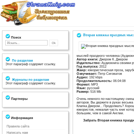
Вторая книжка праздных мысл
Поиск
мыслей праздного человека (Аудиокн
Автор книги:
Джером К. Джером
По разделам
Издательство:
Аудиокнига своими 
Этот параграф содержит ссылку.
Год выпуска:
2012
Жанр:
юмористическая проза, заруб
Озвучивает:
Петр Сиговатов
Аудио:
192 kbps
Журналы по разделам
Продолжительность:
06:04:08
Этот параграф содержит ссылку.
Формат:
MP3
Язык:
русский
Размер:
516 Mb
Партнеры
Очень немного по-настоящему смеш
авторов. Вы держите в руках весьма
Клапка Джером... Продолжать? Хорош
юмористов, немалая часть книг кото
большим, чем в самой Англии.
Информация
Забрать Вторая книжка празд
Правила сайта
За
Написать нам