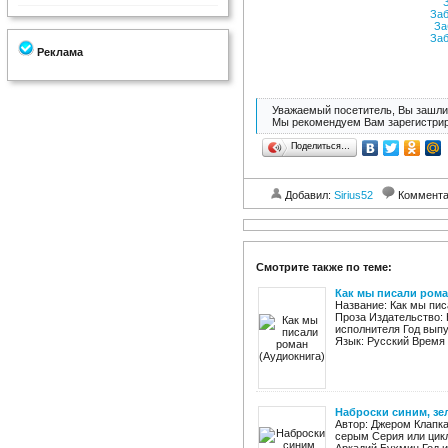
З
Заб
За
Заб
Реклама
Уважаемый посетитель, Вы зашли 
Мы рекомендуем Вам зарегистрир
Поделиться…
Добавил:
Sirius52
Коммент
Смотрите также по теме:
Как мы писали рома
Название: Как мы пи
Проза Издательство:
исполнителя Год выпу
Язык: Русский Время з
Наброски синим, зе
Автор: Джером Клапк
серым Серия или цикл