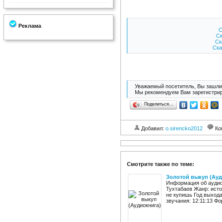
Реклама
С
Ск
Ск
Ска
Уважаемый посетитель, Вы зашли 
Мы рекомендуем Вам зарегистрир
Поделиться…
Добавил:
o.sirencko2012
Ко
Смотрите также по теме:
Золотой выкуп (Ауд
Информация об аудио
Тухтабаев Жанр: ист
не купишь Год выхода
звучания: 12:11:13 Фо