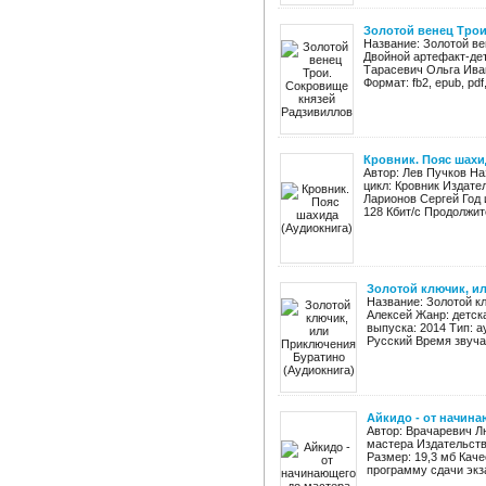
Золотой венец Трои
Название: Золотой ве
Двойной артефакт-де
Тарасевич Ольга Иван
Формат: fb2, epub, pdf,
Кровник. Пояс шахи
Автор: Лев Пучков На
цикл: Кровник Издате
Ларионов Сергей Год 
128 Кбит/с Продолжите
Золотой ключик, и
Название: Золотой к
Алексей Жанр: детск
выпуска: 2014 Тип: 
Русский Время звучан
Айкидо - от начина
Автор: Врачаревич Л
мастера Издательство
Размер: 19,3 мб Каче
пpoгpaмму сдачи экза