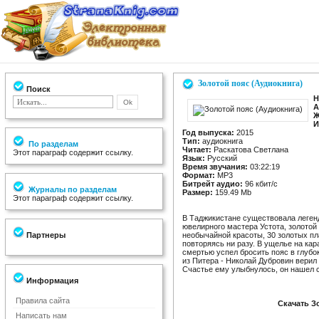
Золотой пояс (Аудиокнига)
Поиск
Н
А
Ж
И
Год выпуска:
2015
Тип:
аудиокнига
По разделам
Читает:
Раскатова Светлана
Этот параграф содержит ссылку.
Язык:
Русский
Время звучания:
03:22:19
Формат:
MP3
Битрейт аудио:
96 кбит/c
Журналы по разделам
Размер:
159.49 Mb
Этот параграф содержит ссылку.
В Таджикистане существовала легенд
ювелирного мастера Устота, золотой
Партнеры
необычайной красоты, 30 золотых пл
повторяясь ни разу. В ущелье на кар
смертью успел бросить пояс в глуб
из Питера - Николай Дубровин верил 
Счастье ему улыбнулось, он нашел со
Информация
Правила сайта
Скачать З
Написать нам