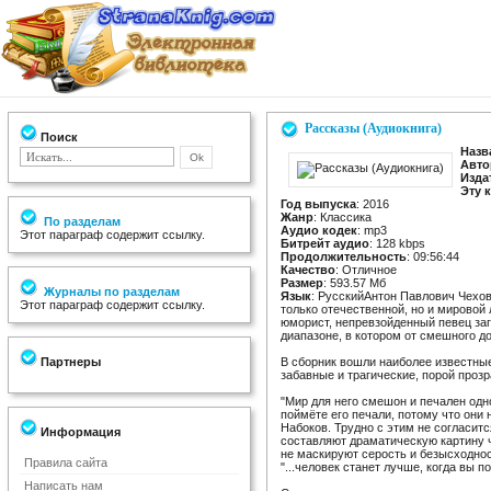
Рассказы (Аудиокнига)
Поиск
Назв
Авто
Изда
Эту 
Год выпуска
: 2016
Жанр
: Классика
По разделам
Аудио кодек
: mp3
Этот параграф содержит ссылку.
Битрейт аудио
: 128 kbps
Продолжительность
: 09:56:44
Качество
: Отличное
Размер
: 593.57 Мб
Журналы по разделам
Язык
: РусскийАнтон Павлович Чехов
Этот параграф содержит ссылку.
только отечественной, но и мировой
юморист, непревзойденный певец за
диапазоне, в котором от смешного до
Партнеры
В сборник вошли наиболее известные
забавные и трагические, порой прозр
"Мир для него смешон и печален одно
поймёте его печали, потому что они 
Набоков. Трудно с этим не согласитс
Информация
составляют драматическую картину ч
не маскируют серость и безысходнос
Правила сайта
"...человек станет лучше, когда вы по
Написать нам