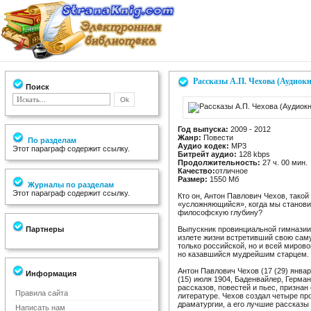
Рассказы А.П. Чехова (Аудиокн
Поиск
Год выпуска:
2009 - 2012
Жанр:
Повести
По разделам
Аудио кодек:
MP3
Этот параграф содержит ссылку.
Битрейт аудио:
128 kbps
Продолжительность:
27 ч. 00 мин.
Качество:
отличное
Размер:
1550 Мб
Журналы по разделам
Этот параграф содержит ссылку.
Кто он, Антон Павлович Чехов, такой
«усложняющийся», когда мы станов
философскую глубину?
Партнеры
Выпускник провинциальной гимназии,
излете жизни встретивший свою сам
только российской, но и всей мирово
но казавшийся мудрейшим старцем.
Антон Павлович Чехов (17 (29) январ
Информация
(15) июля 1904, Баденвайлер, Герман
рассказов, повестей и пьес, призна
Правила сайта
литературе. Чехов создал четыре пр
драматургии, а его лучшие рассказы
Написать нам