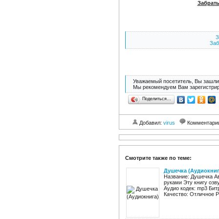
Забрать
З
Заб
Уважаемый посетитель, Вы зашли 
Мы рекомендуем Вам зарегистрир
Поделиться…
Добавил:
virus
Комментари
Смотрите также по теме:
Душечка (Аудиокниг
Название: Душечка Ав
руками Эту книгу озв
Аудио кодек: mp3 Бит
Качество: Отличное Ра