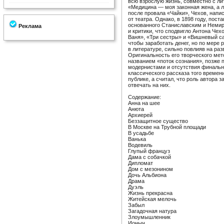
всю взрослую жизнь, совместно с л
«Медицина — моя законная жена, а л
после провала «Чайки», Чехов, напи
от театра. Однако, в 1898 году, пос
основанного Станиславским и Немир
Реклама
и критики, что сподвигло Антона Че
Ваня», «Три сестры» и «Вишневый са
чтобы заработать денег, но по мере 
в литературе, сильно повлияв на раз
Оригинальность его творческого мет
названием «поток сознания», позже
модернистами и отсутствия финальн
классического рассказа того времен
публике, а считал, что роль автора 
отвечать на них.
Содержание:
Анна на шее
Анюта
Архиерей
Беззащитное существо
В Москве на Трубной площади
В усадьбе
Ванька
Водевиль
Глупый француз
Дама с собачкой
Дипломат
Дом с мезонином
Дочь Альбиона
Драма
Дуэль
Жизнь прекрасна
Житейская мелочь
Забыл
Загадочная натура
Злоумышленник
Ионыч