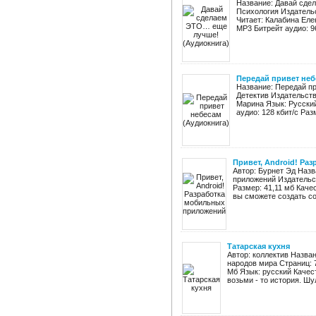
Название: Давай сде
Психология Издательс
Читает: Калабина Еле
MP3 Битрейт аудио: 96
Передай привет неб
Название: Передай п
Детектив Издательств
Марина Язык: Русский
аудио: 128 кбит/c Разм
Привет, Android! Ра
Автор: Бурнет Эд Назв
приложений Издательст
Размер: 41,11 мб Каче
вы сможете создать со
Татарская кухня
Автор: коллектив Назван
народов мира Страниц: 7
Мб Язык: русский Качес
возьми - то история. Шул