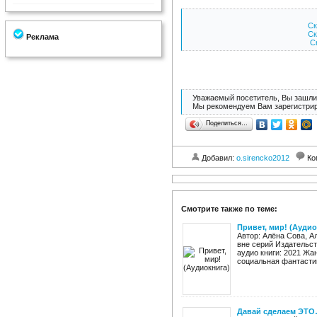
Ск
Ск
Реклама
Ск
Уважаемый посетитель, Вы зашли 
Мы рекомендуем Вам зарегистрир
Поделиться…
Добавил:
o.sirencko2012
Ко
Смотрите также по теме:
Привет, мир! (Аудио
Автор: Алёна Сова, А
вне серий Издательст
аудио книги: 2021 Жа
социальная фантастик
Давай сделаем ЭТО…