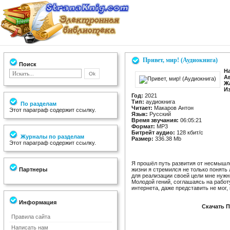
Привет, мир! (Аудиокнига)
Поиск
Н
А
Ж
И
Год:
2021
Тип:
аудиокнига
По разделам
Читает:
Макаров Антон
Этот параграф содержит ссылку.
Язык:
Русский
Время звучания:
06:05:21
Формат:
MP3
Битрейт аудио:
128 кбит/c
Журналы по разделам
Размер:
336.38 Mb
Этот параграф содержит ссылку.
Я прошёл путь развития от несмышл
Партнеры
жизни я стремился не только понять 
для реализации своей цели мне нужн
Молодой гений, соглашаясь на работ
интернета, даже представить не мог, 
Информация
Скачать П
Правила сайта
Написать нам