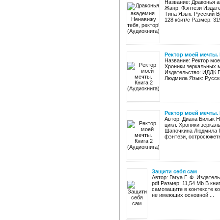
Название: Драконья а
Жанр: Фэнтези Издате
Тина Язык: Русский В
128 кбит/c Размер: 319
Ректор моей мечты. 
Название: Ректор мое
Хроники зеркальных м
Издательство: ИДДК Г
Людмила Язык: Русски
Ректор моей мечты. 
Автор: Диана Билык Н
цикл: Хроники зеркал
Шапочкина Людмила Г
фэнтези, остросюжетн
Защити себя сам
Автор: Гагуа Г. Ф. Издател
pdf Размер: 11,54 Mb В к
самозащите в контексте к
не имеющих основной ...