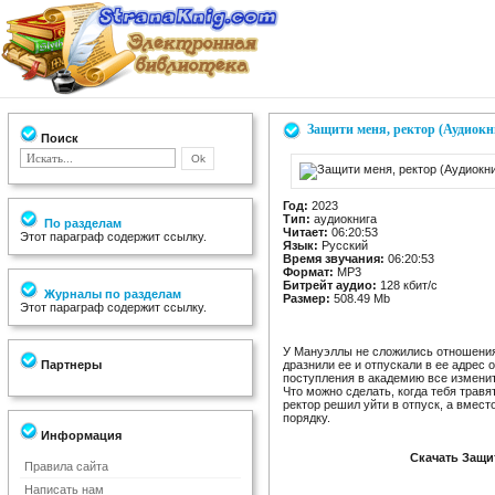
Защити меня, ректор (Аудиокн
Поиск
Год:
2023
Тип:
аудиокнига
По разделам
Читает:
06:20:53
Этот параграф содержит ссылку.
Язык:
Русский
Время звучания:
06:20:53
Формат:
MP3
Битрейт аудио:
128 кбит/c
Журналы по разделам
Размер:
508.49 Mb
Этот параграф содержит ссылку.
У Мануэллы не сложились отношения
Партнеры
дразнили ее и отпускали в ее адрес 
поступления в академию все изменит
Что можно сделать, когда тебя трав
ректор решил уйти в отпуск, а вмес
порядку.
Информация
Скачать Защи
Правила сайта
Написать нам