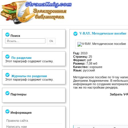
V-RAY. Методическое пособие
Поиск
Год:
2010
Страниц:
25
По разделам
Формат:
pdf
Этот параграф содержит ссылку.
Размер:
7,08 мб
Качество:
хорошее
Язык:
русский
Журналы по разделам
Методическое пособие по V-ray на
Этот параграф содержит ссылку.
Дмитрием Андреевичем. В небольшом
информация по созданию материалов
так же по настройкам рендера.
Партнеры
Забрать V-
Информация
Правила сайта
Написать нам