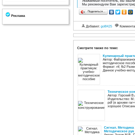
Уважаемый посетитель, Вы зашли 
Мы рекомендуем Вам зарегистрир
Поделиться…
Реклама
Добавил:
gol8425
Коммента
Смотрите также по теме:
Кулинарный практи
Автор: Файзрахманов
методическое пособи
Формат: rtf, fb2 Раз
Данное учебно-метод
Техническое ко
Автор: Горский В
Издательство: М.
pdf (в архиве rar
хорошее Описание
Сигнал. Методика
Методическое рук .
Автор: Зотов М.В., 