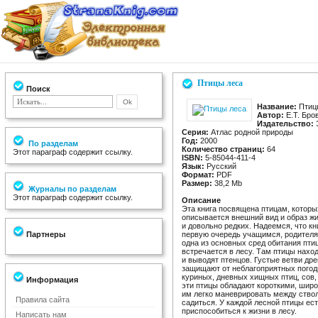
Птицы леса
Поиск
Название:
Птиц
Автор:
Е.Т. Бро
Издательство:
Серия:
Атлас родной природы
Год:
2000
По разделам
Количество страниц:
64
Этот параграф содержит ссылку.
ISBN:
5-85044-411-4
Язык:
Русский
Формат:
PDF
Размер:
38,2 Mb
Журналы по разделам
Этот параграф содержит ссылку.
Описание
Эта книга посвящена птицам, которы
описывается внешний вид и образ жи
и довольно редких. Надеемся, что кн
Партнеры
первую очередь учащимся, родителям
одна из основных сред обитания пти
встречается в лесу. Там птицы наход
и выводят птенцов. Густые ветви др
защищают от неблагоприятных погод
куриных, дневных хищных птиц, сов,
Информация
эти птицы обладают короткими, шир
им легко маневрировать между ствол
Правила сайта
садиться. У каждой лесной птицы ес
приспособиться к жизни в лесу.
Написать нам