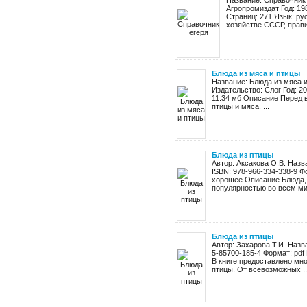
Название: Справочник 
Агропромиздат Год: 19
Страниц: 271 Язык: р
хозяйстве СССР, правил
Блюда из мяса и птицы
Название: Блюда из мяса 
Издательство: Слог Год: 2
11.34 мб Описание Перед 
птицы и мяса. ...
Блюда из птицы
Автор: Аксакова О.В. Назв
ISBN: 978-966-334-338-9 Ф
хорошее Описание Блюда, 
популярностью во всем мир
Блюда из птицы
Автор: Захарова Т.И. Назв
5-85700-185-4 Формат: pdf
В книге предоставлено мн
птицы. От всевозможных ..