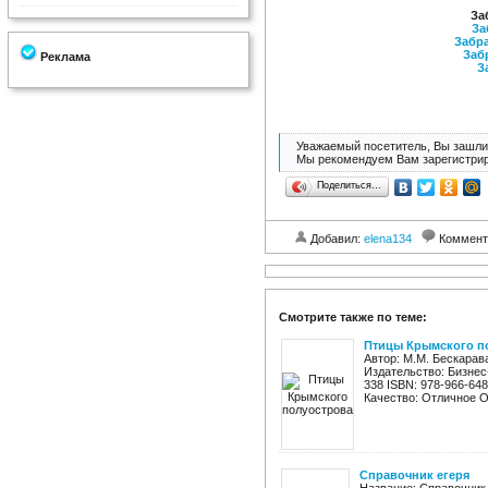
За
За
Забра
Заб
Реклама
З
Уважаемый посетитель, Вы зашли 
Мы рекомендуем Вам зарегистрир
Поделиться…
Добавил:
elena134
Коммент
Смотрите также по теме:
Птицы Крымского п
Автор: М.М. Бескара
Издательство: Бизне
338 ISBN: 978-966-64
Качество: Отличное Оп
Справочник егеря