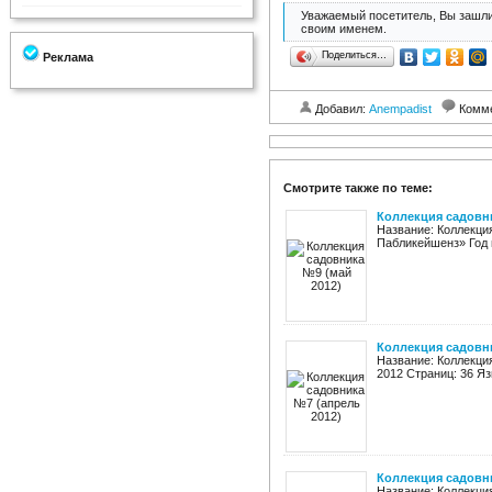
Уважаемый посетитель, Вы зашли
своим именем.
Поделиться…
Реклама
Добавил:
Anempadist
Комм
Смотрите также по теме:
Коллекция садовни
Название: Коллекци
Пабликейшенз» Год и
Коллекция садовни
Название: Коллекци
2012 Страниц: 36 Яз
Коллекция садовни
Название: Коллекци