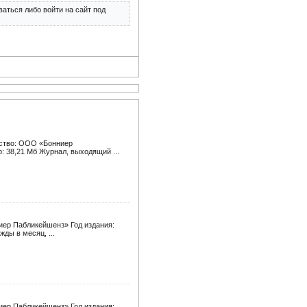
аться либо войти на сайт под
ьство: ООО «Бонниер
: 38,21 Мб Журнал, выходящий ...
иер Пабликейшенз» Год издания:
ды в месяц, ...
иер Пабликейшенз» Год издания: