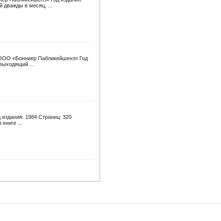
 дважды в месяц, ...
: ООО «Бонниер Пабликейшенз» Год
выходящий ...
д издания: 1984 Страниц: 320
книге ...