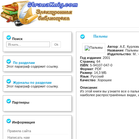
Пальмы
Поиск
Автор
: А.Е. Курлов
Название
: Пальмы
Издательство
: М.
Год издания
: 2001
Страниц
: 64
По разделам
ISBN
: 5-94107-047-0
Этот параграф содержит ссылку.
Формат
: PDF
Размер
: 14,3 МБ
Язык
: Русский
Качество
: Хорошее
Журналы по разделам
Этот параграф содержит ссылку.
Описание
:
Из этой книги вы узнаете все о паль
наиболее распространённых видах, и
Партнеры
Информация
Правила сайта
Написать нам