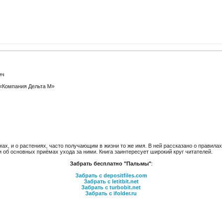
ич
: «Компания Дельта М»
мах, и о растениях, часто получающим в жизни то же имя. В ней рассказано о правилах
 об основных приёмах ухода за ними. Книга заинтересует широкий круг читателей.
Забрать бесплатно "Пальмы"
:
Забрать с depositfiles.com
Забрать с letitbit.net
Забрать с turbobit.net
Забрать с ifolder.ru