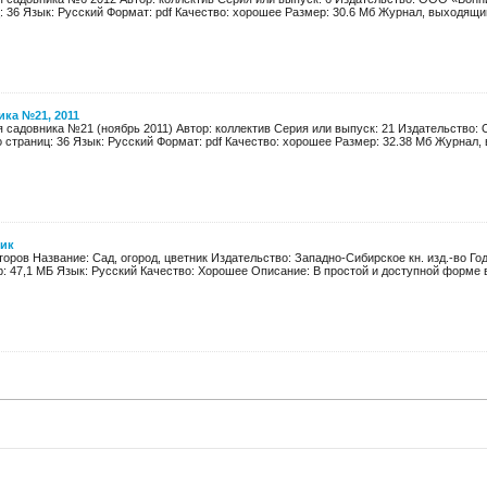
: 36 Язык: Русский Формат: pdf Качество: хорошее Размер: 30.6 Мб Журнал, выходящий
ка №21, 2011
я садовника №21 (ноябрь 2011) Автор: коллектив Серия или выпуск: 21 Издательство
о страниц: 36 Язык: Русский Формат: pdf Качество: хорошее Размер: 32.38 Мб Журнал, 
ник
торов Название: Сад, огород, цветник Издательство: Западно-Сибирское кн. изд.-во Го
 47,1 МБ Язык: Русский Качество: Хорошее Описание: В простой и доступной форме в 