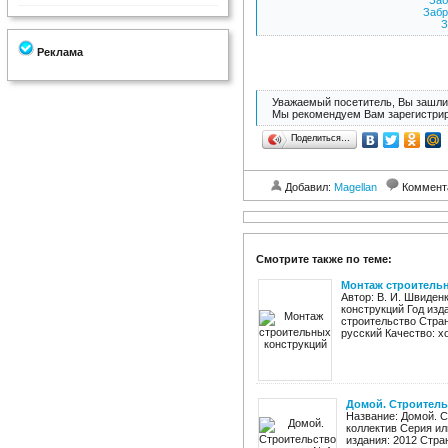
Заб
Забр
З
Реклама
Уважаемый посетитель, Вы зашли 
Мы рекомендуем Вам зарегистрир
Поделиться…
Добавил:
Magellan
Коммент
Смотрите также по теме:
Монтаж строитель
Автор: В. И. Швиден
конструкций Год из
строительство Стран
русский Качество: х
Домой. Строитель
Название: Домой. С
коллектив Серия ил
издания: 2012 Стра