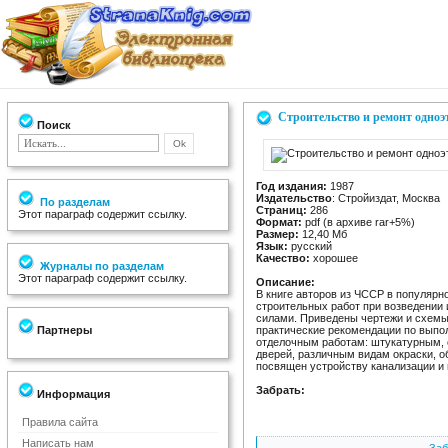
Строительство и ремонт одно
Поиск
Год издания:
1987
Издательство
: Стройиздат, Москва
По разделам
Страниц:
286
Этот параграф содержит ссылку.
Формат:
pdf (в архиве rar+5%)
Размер:
12,40 Мб
Язык:
русский
Качество:
хорошее
Журналы по разделам
Этот параграф содержит ссылку.
Описание:
В книге авторов из ЧССР в популярн
строительных работ при возведении
силами. Приведены чертежи и схемы
Партнеры
практические рекомендации по выпо
отделочным работам: штукатурным, 
дверей, различным видам окраски, 
посвящен устройству канализации и
Забрать:
Информация
Правила сайта
Написать нам