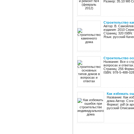
Размер: 35.10 Мб С
Строительство ка
Автор: В. Самойлов
издания: 2010 Сери
Страниц: 320 ISBN:
Язык: русский Каче
Строительство ос
Название: Все о ст
вопросах и ответах
Страниц: 256 Форм
ISBN: 978-5-488-028
Как избежать о
Название: Как из
дома Автор: Сэги
Формат: pdf (в а
русский Описание