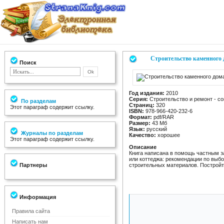
Строительство каменного 
Поиск
Год издания:
2010
Серия:
Строительство и ремонт - с
По разделам
Страниц:
320
Этот параграф содержит ссылку.
ISBN:
978-966-420-232-6
Формат:
pdf/RAR
Размер:
43 Мб
Язык:
русский
Журналы по разделам
Качество:
хорошее
Этот параграф содержит ссылку.
Описание
Книга написана в помощь частным з
или коттеджа: рекомендации по выбо
Партнеры
строительных материалов. Постройт
Информация
Правила сайта
Написать нам