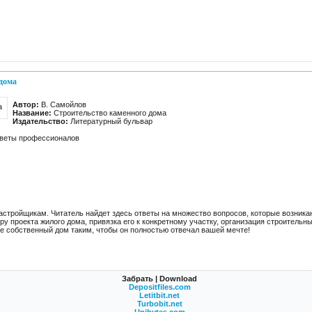
дома
Автор:
В. Самойлов
Название:
Строительство каменного дома
Издательство:
Литературный бульвар
оветы профессионалов
астройщикам. Читатель найдет здесь ответы на множество вопросов, которые возника
ру проекта жилого дома, привязка его к конкретному участку, организация строительн
е собственный дом таким, чтобы он полностью отвечал вашей мечте!
Забрать | Download
Depositfiles.com
Letitbit.net
Turbobit.net