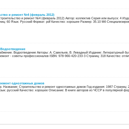
ство и ремонт №4 (февраль 2012)
Строительство и ремонт №4 (февраль 2012) Автор: коллектив Серия или выпуск: 4 Изд
ниц: 60 Язык: Русский Формат: pdf Качество: хорошее Размер: 35.10 Мб Специализиро
 Водоотведение
абжение. Водоотведение Авторы: А. Савельев, В. Левадный Издание: Литературный бул
емонт - советы профессионалов ISBN: 978-966-420-233-3 Страниц: 318 Качество: отличн
 ремонт одноэтажных домов
др. Название: Строительство и ремонт одноэтажных домов Год издания: 1987 Страниц: 2
зык: русский Качество: хорошее Описание: В книге авторов из ЧССР в популярной форм