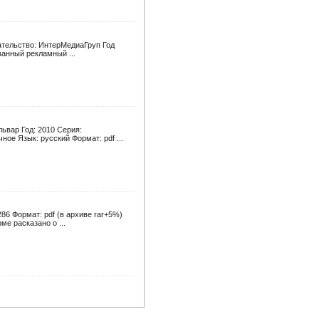
ательство: ИнтерМедиаГруп Год
ванный рекламный ...
ьвар Год: 2010 Серия:
ое Язык: русский Формат: pdf ...
86 Формат: pdf (в архиве rar+5%)
е расказано о ...