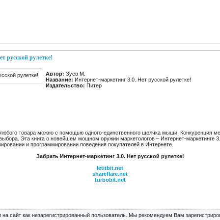
ет русской рулетке!
Автор:
Зуев М.
Название:
Интернет-маркетинг 3.0. Нет русской рулетке!
Издательство:
Питер
 любого товара можно с помощью одного-единственного щелчка мыши. Конкуренция ме
 выбора. Эта книга о новейшем мощном оружии маркетологов – Интернет-маркетинге 
зировании и программировании поведения покупателей в Интернете.
Забрать Интернет-маркетинг 3.0. Нет русской рулетке!
letitbit.net
shareflare.net
turbobit.net
 на сайт как незарегистрированный пользователь. Мы рекомендуем Вам зарегистриров