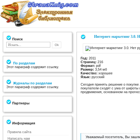
Интернет-маркетинг 3.0. Н
Поиск
Год:
2011
Страниц:
216
По разделам
Формат:
pdf
Этот параграф содержит ссылку.
Размер:
3,54 мб
Качество:
хорошее
Язык:
русский
Журналы по разделам
Сегодня принять решение о покупке
Этот параграф содержит ссылку.
покупатели сходят с ума от широты
продвижения, основанном на прогно
Партнеры
Информация
Правила сайта
Уважаемый посетитель, Вы зашли
Написать нам