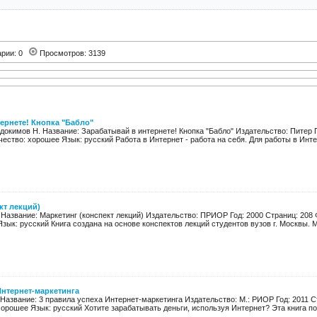
арии: 0
Просмотров: 3139
ернете! Кнопка "Бабло"
вдокимов Н. Название: Зарабатывай в интернете! Кнопка "Бабло" Издательство: Питер Г
чество: хорошее Язык: русский Работа в Интернет - работа на себя. Для работы в Интер
кт лекций)
 Название: Маркетинг (конспект лекций) Издательство: ПРИОР Год: 2000 Страниц: 208 
зык: русский Книга создана на основе конспектов лекций студентов вузов г. Москвы. М
Интернет-маркетинга
 Название: 3 правила успеха Интернет-маркетинга Издательство: М.: РИОР Год: 2011 С
хорошее Язык: русский Хотите зарабатывать деньги, используя Интернет? Эта книга по