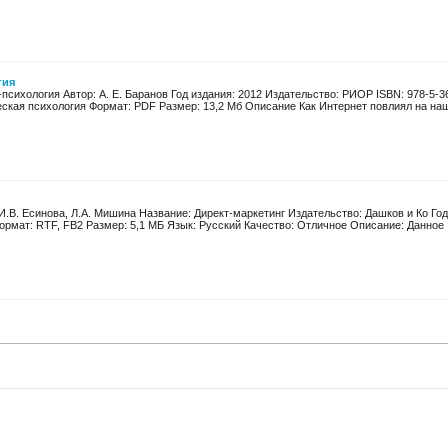
гия
психология Автор: А. Е. Баранов Год издания: 2012 Издательство: РИОР ISBN: 978-5-3
ская психология Формат: PDF Размер: 13,2 Мб Описание Как Интернет повлиял на нашу
 И.В. Есинова, Л.А. Мишина Название: Директ-маркетинг Издательство: Дашков и Ко Год
ормат: RTF, FB2 Размер: 5,1 МБ Язык: Русский Качество: Отличное Описание: Данное .