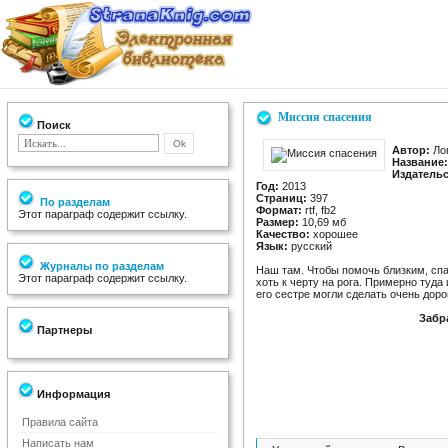
Миссия спасения
Поиск
Автор:
Лоп
Название:
Издательс
Год:
2013
Страниц:
397
По разделам
Формат:
rtf, fb2
Этот параграф содержит ссылку.
Размер:
10,69 мб
Качество:
хорошее
Язык:
русский
Журналы по разделам
Наш там. Чтобы помочь близким, спа
Этот параграф содержит ссылку.
хоть к черту на рога. Примерно туд
его сестре могли сделать очень дор
Забр
Партнеры
Информация
Правила сайта
Написать нам