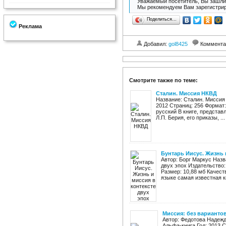
Уважаемый посетитель, Вы зашли 
Мы рекомендуем Вам зарегистрир
Поделиться…
Реклама
Добавил:
gol8425
Коммента
Смотрите также по теме:
Сталин. Миссия НКВД
Название: Сталин. Миссия 
2012 Страниц: 256 Формат: 
русский В книге, предста
Л.П. Берия, его приказы, ...
Бунтарь Иисус. Жизнь 
Автор: Борг Маркус Назв
двух эпох Издательство: 
Размер: 10,88 мб Качест
языке самая известная кн
Миссия: без варианто
Автор: Федотова Надежд
Альфа-книга Год: 2013 Ст