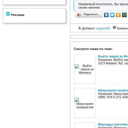
Уважаемый посетитель, Вы зашли
своим именем.
Поделиться…
Реклама
Добавил:
vagrant58
Коммен
Смотрите также по теме:
Выйти замуж за Ф
Название: Выйти за
2013 Формат: fb2, ep
Манускрипт всевл
Название: Манускрип
ISBN: 978-5-271-4459
Мириады светлячк
Название: Мириады 