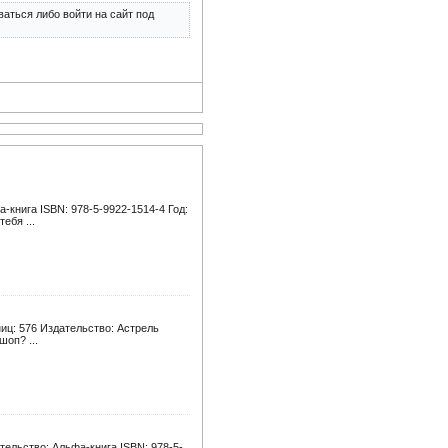
аться либо войти на сайт под
книга ISBN: 978-5-9922-1514-4 Год:
ебя ...
иц: 576 Издательство: Астрель
шоп? ...
ельство: Альфа-книга ISBN: 978-5-