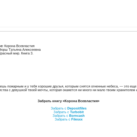
е:
Корона Всевластия
орш Татьяна Алексеевна
расный мир. Книга 3.
аешь пожарным и у тебя хорошие друзья, которым снятся огненные небеса, — это еще
мства с девушкой твоей мечты, которая окажется ни много ни мало твоим хранителем 
Забрать книгу «Корона Всевластия»
Забрать с
Depositfiles
Забрать с
Turbobit
Забрать с
Borncash
Забрать с
Filesxx