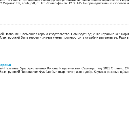
2 Формат: fb2, epub, pdf, rtf, txt Размер файла: 12.35 Мб Ты принадлежишь к «золотой м
ей Название: Сломанная корона Издательство: Самиздат Год: 2012 Страниц: 342 Формат:
зык: русский Быть героем - значит уметь противостоять судьбе и изменять ее. Ради в
Корона!
ий Название: Ура, Хрустальная Корона! Издательство: Самиздат Год: 2011 Страниц: 248 
зык: русский Переписчик Фумбан был стар, толст, лыс и добр. Круглые розовые щёки 