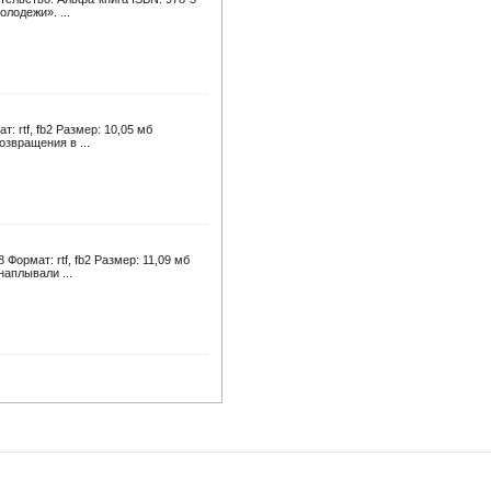
олодежи». ...
 rtf, fb2 Размер: 10,05 мб
озвращения в ...
Формат: rtf, fb2 Размер: 11,09 мб
наплывали ...