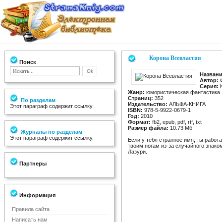
Корона Всевластия
Поиск
Названи
Автор:
Ф
Серия:
К
Жанр:
юмористическая фантастика
Страниц:
352
По разделам
Издательство:
АЛЬФА-КНИГА
Этот параграф содержит ссылку.
ISBN:
978-5-9922-0679-1
Год:
2010
Формат:
fb2, epub, pdf, rtf, txt
Размер файла:
10.73 Мб
Журналы по разделам
Этот параграф содержит ссылку.
Если у тебя странное имя, ты работ
твоим ногам из-за случайного знако
Лазури.
Партнеры
Информация
Правила сайта
Написать нам