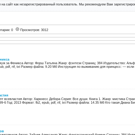
 на сайт как незарегистрированный пользователь. Мы рекомендуем Вам зарегистриров
тарии: 0
Просмотров: 3012
еникса
муж за Феникса Автор: Форш Татьяна Жанр: фэнтези Страниц: 384 Издательство: Альфа-
ub, pdf, rtf, txt Размер файла: 9.20 Мб Инструкция по выживанию для принцесс: — если т
астия
т всевластия Автор: Харкнесс Дебора Серия: Все души. Книга 1. Жанр: мистика Стран
9-6 Год: 2013 Формат: fb2, epub, pdf, rtf, txt Размер файла: 14.35 Мб Кто такая Диана Би
ов
светлячков Автор: Зайцев Александр Жанр: фантастический боевик Страниц: 384 Издат