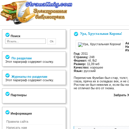
Ура, Хрустальная Корона!
Поиск
Ав
На
Из
Год:
2011
Страниц:
248
По разделам
Формат:
rtf, fb2
Этот параграф содержит ссылку.
Размер:
11,09 мб
Качество:
хорошее
Язык:
русский
Журналы по разделам
Переписчик Фумбан был стар, толст,
Этот параграф содержит ссылку.
глаза, пряча их в складках век, и не
Ростом он был невелик и, если бы но
не отличил бы его от гнома.
Партнеры
Забрать У
Информация
Правила сайта
Написать нам