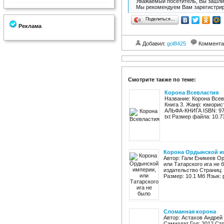
Уважаемый посетитель, Вы зашли 
Мы рекомендуем Вам зарегистрир
Поделиться…
Реклама
Добавил:
gol8425
Коммента
Смотрите также по теме:
Корона Всевластия
Название: Корона Всев
Книга 3. Жанр: юморис
АЛЬФА-КНИГА ISBN: 978-
txt Размер файла: 10.73
Корона Ордынской им
Автор: Гали Еникеев О
или Татарского ига не 
издательство Страниц: 
Размер: 10.1 Мб Язык: 
Сломанная корона
Автор: Астахов Андрей
Самиздат Год: 2012 Стра