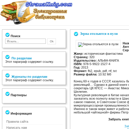
Зерна отольются в пули
Поиск
Наз
Авт
Сер
Жанр:
историческая фантастика
Страниц:
320
По разделам
Издательство:
АЛЬФА-КНИГА
Этот параграф содержит ссылку.
ISBN:
978-5-9922-1527-4
Год:
2013
Формат:
fb2, epub, pdf, rtf, txt
Размер файла:
10.92 Мб
Журналы по разделам
Этот параграф содержит ссылку.
Конец 60-х годов в СССР, казалось б
революций… Однако в данной книге 
секретарь ЦК КПСС — Анастас Микоя
Шелепин.
Партнеры
Культурная революция в Китае начал
захватить всю полноту власти в Шан
самое главное, в Советском Союзе
микропроцессорная промышленност
Именно в таком мире живет и работа
небольшой «айтишной» фирмы Петр 
Информация
Забрать книг
Правила сайта
За
Написать нам