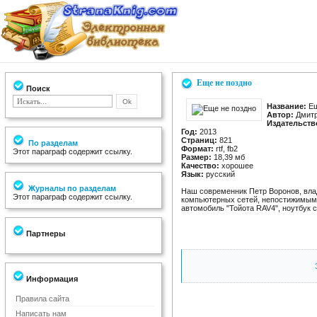
Еще не поздно
Поиск
Название:
Ещ
Автор:
Дмитр
Издательств
Год:
2013
Страниц:
821
По разделам
Формат:
rtf, fb2
Этот параграф содержит ссылку.
Размер:
18,39 мб
Качество:
хорошее
Язык:
русский
Журналы по разделам
Наш современник Петр Воронов, вл
Этот параграф содержит ссылку.
компьютерных сетей, непостижимым 
автомобиль "Тойота RAV4", ноутбук 
Партнеры
Информация
Правила сайта
Написать нам