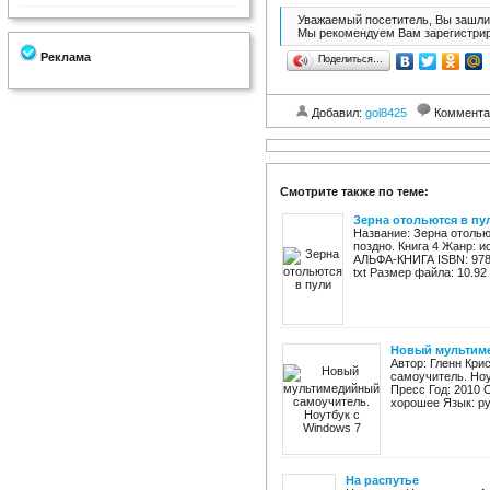
Уважаемый посетитель, Вы зашли 
Мы рекомендуем Вам зарегистрир
Реклама
Поделиться…
Добавил:
gol8425
Коммента
Смотрите также по теме:
Зерна отольются в пу
Название: Зерна отолью
поздно. Книга 4 Жанр: 
АЛЬФА-КНИГА ISBN: 978-5-
txt Размер файла: 10.92 
Новый мультиме
Автор: Гленн Кр
самоучитель. Ноу
Пресс Год: 2010 
хорошее Язык: ру
На распутье