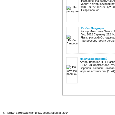
Название: На распутье А
Жанр: альтернативная ис
978-5-9922-1126-9 Год: 20
Петр Воронов ...
Разбег Пандоры
Автор: Дмитриев Павел Н
Год: 2012 Страниц: 212 Фо
Язык: русский Ортодокса
прогрессорством и рояльн
На службе военной
Автор: Воронов Н.Н. Назва
ISBN: нет Формат: doc Раз
Воронов Николай Николаев
маршал артиллерии (1944),
© Портал саморазвития и самообразования, 2014