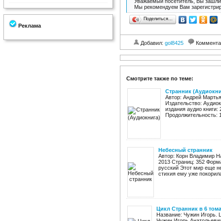
Уважаемый посетитель, Вы зашли 
Мы рекомендуем Вам зарегистрир
Поделиться…
Реклама
Добавил:
gol8425
Коммента
Смотрите также по теме:
Странник (Аудиокни
Автор: Андрей Мартья
Издательство: Аудиок
издания аудио книги:
Продолжительность: 11
Небесный странник
Автор: Корн Владимир Н
2013 Страниц: 352 Форма
русский Этот мир еще н
стихия ему уже покорилас
Цикл Странник в 6 том
Название: Чужин Игорь. 
Чужин Игорь Анатольевич