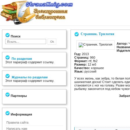
Странник. Трилогия
Поиск
Автор:
Ч
Названи
Издател
Год:
2013
Страниц:
960
По разделам
Формат:
rtf, fb2
Этот параграф содержит ссылку.
Размер:
12 мб
Качество:
хорошее
Язык:
русский
Журналы по разделам
У всех жизнь, как зебра, то белая по
Этот параграф содержит ссылку.
шахматная доска! Стоит сделать ед
становится с ног на голову. Разве м
рыбалку закончится под небом чужог
Партнеры
Забрат
Информация
Правила сайта
Написать нам