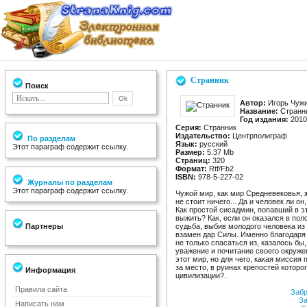
Странник
Поиск
Автор:
Игорь Чуж
Название:
Странн
Год издания:
2010
Серия:
Странник
Издательство:
Центрполиграф
По разделам
Язык:
русский
Этот параграф содержит ссылку.
Размер:
5.37 Mb
Страниц:
320
Формат:
Rtf/Fb2
ISBN:
978-5-227-02
Журналы по разделам
Этот параграф содержит ссылку.
Чужой мир, как мир Средневековья, 
не стоит ничего... Да и человек ли о
Как простой сисадмин, попавший в э
выжить? Как, если он оказался в по
Партнеры
судьба, выбив молодого человека из
взамен дар Силы. Именно благодар
не только спасаться из, казалось б
уважение и почитание своего окружен
этот мир, но для чего, какая миссия 
за место, в руинах крепостей которо
Информация
цивилизации?..
Правила сайта
Забр
За
Написать нам