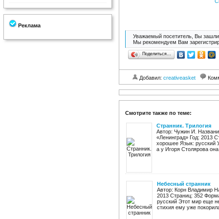
С
Реклама
Уважаемый посетитель, Вы зашли 
Мы рекомендуем Вам зарегистрир
Поделиться…
Добавил:
creativeasket
Ком
Смотрите также по теме:
Странник. Трилогия
Автор: Чужин И. Названи
«Ленинград» Год: 2013 Ст
хорошее Язык: русский У 
а у Игоря Столярова она, 
Небесный странник
Автор: Корн Владимир Н
2013 Страниц: 352 Форма
русский Этот мир еще н
стихия ему уже покорилас