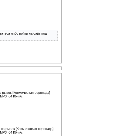
аться либо войти на сайт под
а рывок [Космическая серенада]
P3, 64 Кбит/с ...
 на рывок [Космическая серенада]
P3, 64 Кбит/с ...