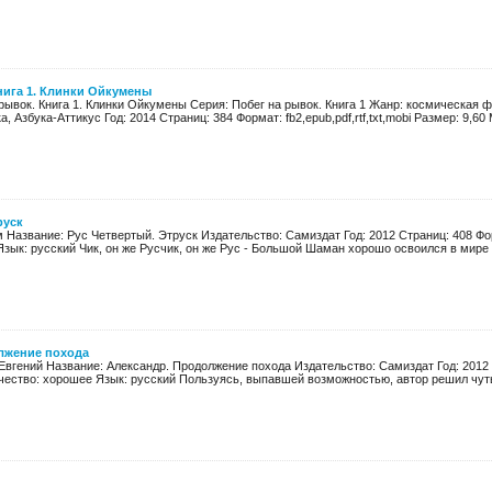
нига 1. Клинки Ойкумены
рывок. Книга 1. Клинки Ойкумены Серия: Побег на рывок. Книга 1 Жанр: космическая 
, Азбука-Аттикус Год: 2014 Страниц: 384 Формат: fb2,epub,pdf,rtf,txt,mobi Размер: 9,60 М
руск
 Название: Рус Четвертый. Этруск Издательство: Самиздат Год: 2012 Страниц: 408 Форм
зык: русский Чик, он же Русчик, он же Рус - Большой Шаман хорошо освоился в мире Г
лжение похода
Евгений Название: Александр. Продолжение похода Издательство: Самиздат Год: 2012 Ст
чество: хорошее Язык: русский Пользуясь, выпавшей возможностью, автор решил чуть 