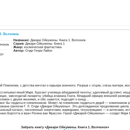
1. Волчонок
Название:
Дикари Ойкумены. Книга 1. Волчонок
Серия:
Дикари Ойкумены. Книга 1
Жанр:
космическая фантастика
Автор:
Олди Генри Лайон
кус
й Помпилии, с детства мечтал о карьере военного. Разрыв с отцом, слезы матери, мо
рассчитывал юный Марк. Курсант училища абордажной пехоты; удачливый дуэлянт, неу
лицах, завсегдатай лазарета; убийца атамана Гната. Младший офицер внешней разведки
ловек с двумя жизнями, и обе, кажется, подходят к концу…
, мог бы гордиться племянником. Может ли племянник гордиться дядей — изменником 
романа-трилогии Г. Л. Олди «Дикари Ойкумены». Это долгожданное продолжение цикла
икальный космос, населенный энергетами, варварами, техноложцами — и антисами, и
ано Борготта и врач Регина ван Фрассен. Герой «Дикарей Ойкумены» — солдат Марк К
Забрать книгу «Дикари Ойкумены. Книга 1. Волчонок»