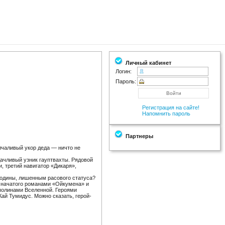
Личный кабинет
Логин:
Пароль:
Регистрация на сайте!
Напомнить пароль
Партнеры
лчаливый укор деда — ничто не
дачливый узник гауптвахты. Рядовой
, третий навигатор «Дикаря»,
родины, лишенным расового статуса?
, начатого романами «Ойкумена» и
сполинами Вселенной. Героями
ай Тумидус. Можно сказать, герой-