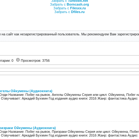
Забрать с
Turbobit.net
Забрать с
Borncash.org
Забрать с
Filesxx.ru
Забрать с
Dfiles.ru
 на сайт как незарегистрированный пользователь. Мы рекомендуем Вам зарегистриров
тарии: 0
Просмотров: 3756
Ангелы Ойкумены (Аудиокнига)
 Олди Название: Побег на рывок. Ангелы Ойкумены Серия или цикл: Ойкумена, Побег н
Озвучивает: Аркадий Бухмин Год издания аудио книги: 2016 Жанр: фантастика Аудио: M
Призраки Ойкумены (Аудиокнига)
 Олди Название: Побег на рывок. Призраки Ойкумены Серия или цикл: Ойкумена, Побег
Озвучивает: Аркадий Бухмин Год издания аудио книги: 2016 Жанр: фантастика Аудио: M