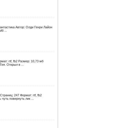
фантастика Автор: Олди Генри Лайон
б ...
ат: rtf, fb2 Размер: 10,73 мб
ея. Открыл в ...
раниц: 247 Формат: rtf, fb2
чуть повернуть лик ...