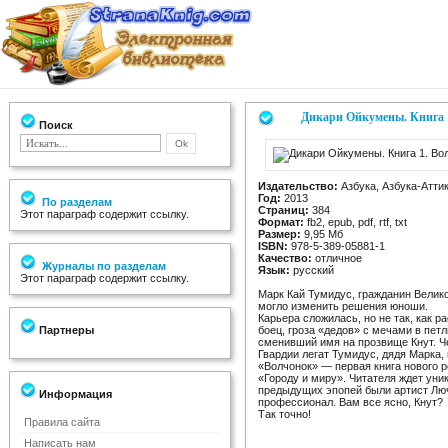
Дикари Ойкумены. Книга 
Поиск
Издательство:
Азбука, Азбука-Атти
Год:
2013
По разделам
Страниц:
384
Этот параграф содержит ссылку.
Формат:
fb2, epub, pdf, rtf, txt
Размер:
9,95 Мб
ISBN:
978-5-389-05881-1
Качество:
отличное
Журналы по разделам
Язык:
русский
Этот параграф содержит ссылку.
Марк Кай Тумидус, гражданин Велико
могло изменить решения юноши.
Карьера сложилась, но не так, как 
Партнеры
боец, гроза «дедов» с мечами в пет
сменивший имя на прозвище Кнут. Че
Гвардии легат Тумидус, дядя Марка
«Волчонок» — первая книга нового 
«Городу и миру». Читателя ждет ун
предыдущих эпопей были артист Люч
Информация
профессионал. Вам все ясно, Кнут?
Так точно!
Правила сайта
Написать нам