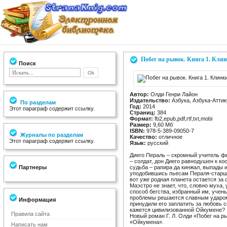
Побег на рывок. Книга 1. Кл
Поиск
Автор:
Олди Генри Лайон
Издательство:
Азбука, Азбука-Аттик
По разделам
Год:
2014
Этот параграф содержит ссылку.
Страниц:
384
Формат:
fb2,epub,pdf,rtf,txt,mobi
Размер:
9,60 Мб
ISBN:
978-5-389-09050-7
Журналы по разделам
Качество:
отличное
Этот параграф содержит ссылку.
Язык:
русский
Диего Пераль – скромный учитель ф
– солдат, дон Диего равнодушен к к
Партнеры
судьба – рапира да кинжал, выпады и
уподобившись пьесам Пераля-старшег
вот уже родная планета остается за 
Маэстро не знает, что, словно муха,
способ бегства, избранный им, уче
проблемы решаются славным ударом 
Информация
принудили его заплатить за любовь с
кажется цивилизованной Ойкумене?
Правила сайта
Новый роман Г. Л. Олди «Побег на р
«Ойкумена».
Написать нам