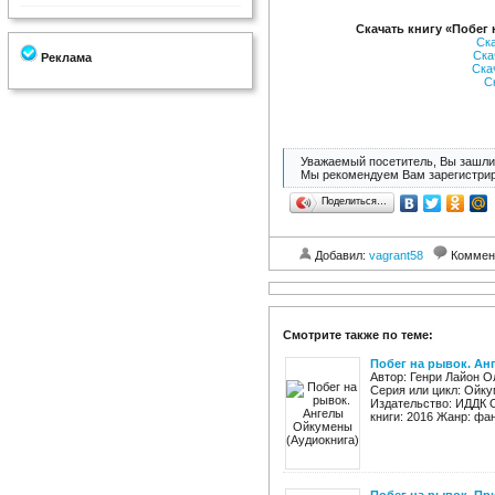
Скачать книгу «Побег 
Ск
Ска
Реклама
Ска
С
Уважаемый посетитель, Вы зашли 
Мы рекомендуем Вам зарегистрир
Поделиться…
Добавил:
vagrant58
Коммен
Смотрите также по теме:
Побег на рывок. Ан
Автор: Генри Лайон О
Серия или цикл: Ойку
Издательство: ИДДК 
книги: 2016 Жанр: фан