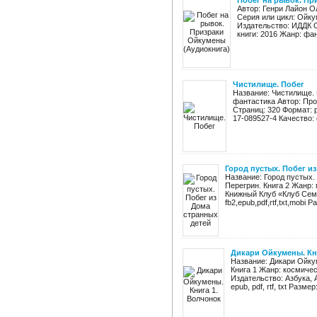
Побег на рывок. Пр
Автор: Генри Лайон О
Серия или цикл: Ойку
Издательство: ИДДК 
книги: 2016 Жанр: фан
Чистилище. Побег
Название: Чистилище. 
фантастика Автор: Про
Страниц: 320 Формат: pd
17-089527-4 Качество: 
Город пустых. Побег и
Название: Город пустых.
Перегрин. Книга 2 Жанр:
Книжный Клуб «Клуб Семе
fb2,epub,pdf,rtf,txt,mobi Р
Дикари Ойкумены. Кн
Название: Дикари Ойку
Книга 1 Жанр: космиче
Издательство: Азбука, 
epub, pdf, rtf, txt Размер