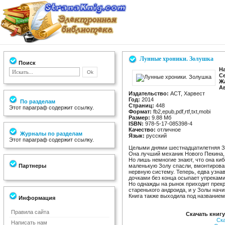
Лунные хроники. Золушка
Поиск
Н
С
Ж
А
Издательство:
АСТ, Харвест
Год:
2014
По разделам
Страниц:
448
Этот параграф содержит ссылку.
Формат:
fb2,epub,pdf,rtf,txt,mobi
Размер:
9.88 Мб
ISBN:
978-5-17-085398-4
Качество:
отличное
Журналы по разделам
Язык:
русский
Этот параграф содержит ссылку.
Целыми днями шестнадцатилетняя Зо
Она лучший механик Нового Пекина, 
Но лишь немногие знают, что она киб
Партнеры
маленькую Золу спасли, вмонтировав
нервную систему. Теперь, едва узнав
дочками без конца осыпает упреками
Но однажды на рынок приходит прекр
старенького андроида, и у Золы начи
Книга также выходила под название
Информация
Правила сайта
Скачать книг
Ск
Написать нам