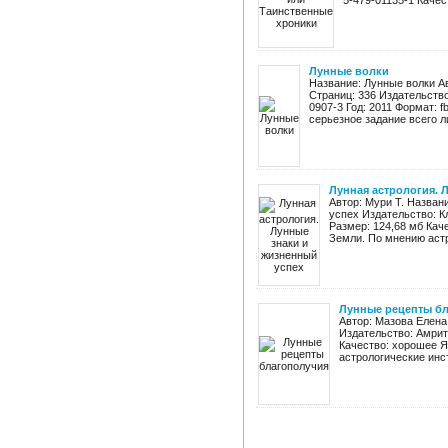
5-479-01135-1 Качест
Лунные волки
Название: Лунные волки А
Страниц: 336 Издательство
0907-3 Год: 2011 Формат: f
серьезное задание всего ли
Лунная астрология. 
Автор: Мури Т. Назван
успех Издательство: Кл
Размер: 124,68 мб Кач
Земли. По мнению астр
Лунные рецепты б
Автор: Мазова Елена
Издательство: Амрита
Качество: хорошее Я
астрологические инст