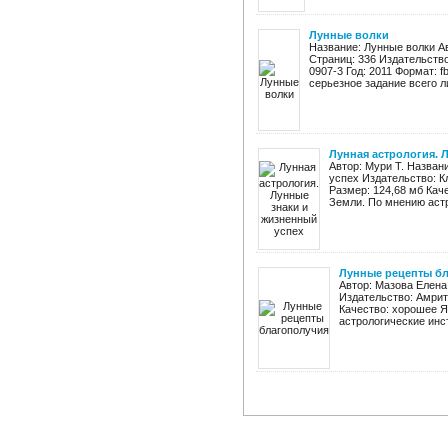
Лунные волки
Название: Лунные волки А
Страниц: 336 Издательство
0907-3 Год: 2011 Формат: f
серьезное задание всего ли
Лунная астрология. 
Автор: Мури Т. Назван
успех Издательство: Кл
Размер: 124,68 мб Кач
Земли. По мнению астр
Лунные рецепты б
Автор: Мазова Елена
Издательство: Амрита
Качество: хорошее Я
астрологические инст