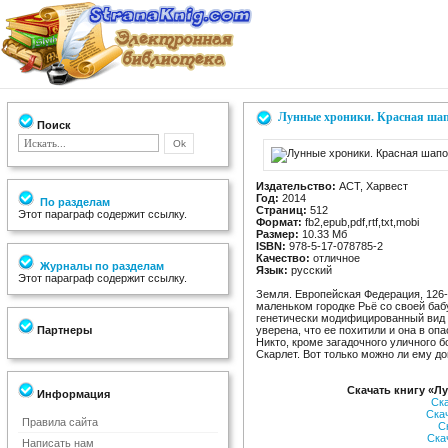
Лунные хроники. Красная ша
Поиск
Издательство:
АСТ, Харвест
Год:
2014
По разделам
Страниц:
512
Этот параграф содержит ссылку.
Формат:
fb2,epub,pdf,rtf,txt,mobi
Размер:
10.33 Мб
ISBN:
978-5-17-078785-2
Качество:
отличное
Журналы по разделам
Язык:
русский
Этот параграф содержит ссылку.
Земля. Европейская Федерация, 126-
маленьком городке Рьё со своей ба
генетически модифицированный вид 
Партнеры
уверена, что ее похитили и она в опа
Никто, кроме загадочного уличного 
Скарлет. Вот только можно ли ему до
Скачать книгу «Л
Информация
Ск
Ска
Правила сайта
С
Ска
Написать нам