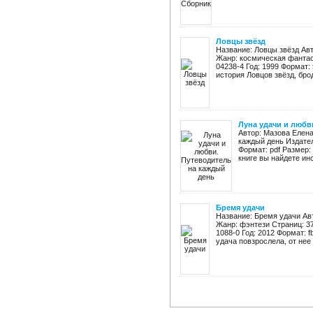
Ловцы звёзд
Название: Ловцы звёзд Авт
Жанр: космическая фантас
04238-4 Год: 1999 Формат: f
история Ловцов звёзд, бродя
Луна удачи и любв
Автор: Мазова Елена
каждый день Издател
Формат: pdf Размер:
книге вы найдете инс
Бремя удачи
Название: Бремя удачи Авт
Жанр: фэнтези Страниц: 37
1088-0 Год: 2012 Формат: fb
удача повзрослела, от нее .