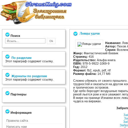
Ловцы удачи
Поиск
Название:
Лов
Автор:
Пехов 
Серия:
Вселенн
Жанр:
Фантастический боевик
Страниц:
416
По разделам
Издательство:
Альфа-книга
Этот параграф содержит ссылку.
ISBN:
978-5-9922-1069-9
Год:
2012
Формат:
fb2, epub, pdf, rtf
Размер файла:
14,77 Мб
Журналы по разделам
Этот параграф содержит ссылку.
Сложно убежать от своего прошлого.
трудностей и оказаться на другом ко
и тропических островов.
Где небо бороздят воздушные пираты
Партнеры
рекой льется ром и все уважают лет
В мире на границе Изнанки всех лов
чудеса на виражах.
Забрат
Информация
За
За
Правила сайта
За
Забр
Написать нам