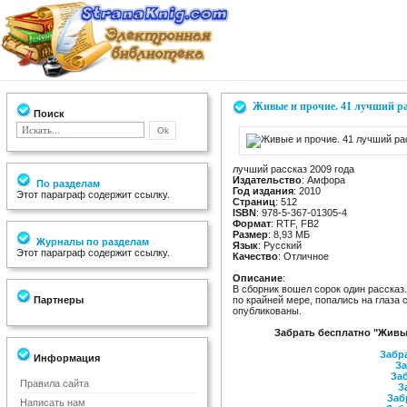
Живые и прочие. 41 лучший ра
Поиск
лучший рассказ 2009 года
Издательство
: Амфора
По разделам
Год издания
: 2010
Этот параграф содержит ссылку.
Страниц
: 512
ISBN
: 978-5-367-01305-4
Формат
: RTF, FB2
Размер
: 8,93 МБ
Журналы по разделам
Язык
: Русский
Этот параграф содержит ссылку.
Качество
: Отличное
Описание
:
В сборник вошел сорок один рассказ
Партнеры
по крайней мере, попались на глаза 
опубликованы.
Забрать бесплатно "Живые
Забра
Информация
За
Заб
Правила сайта
З
Заб
Написать нам