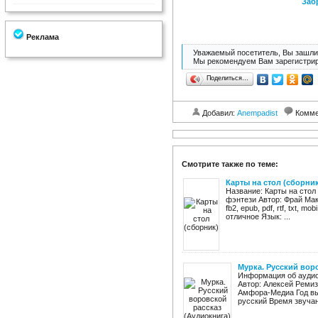
Заб
Реклама
Уважаемый посетитель, Вы зашли 
Мы рекомендуем Вам зарегистрир
Поделиться…
Добавил:
Anempadist
Комме
Смотрите также по теме:
Карты на стол (сборни
Название: Карты на стол
фэнтези Автор: Фрай Мак
fb2, epub, pdf, rtf, txt, 
отличное Язык: ...
Мурка. Русский вор
Информация об аудиок
Автор: Алексей Ремиз
Амфора-Медиа Год вы
русский Время звучани