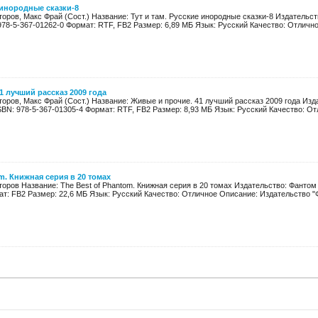
е инородные сказки-8
торов, Макс Фрай (Сост.) Название: Тут и там. Русские инородные сказки-8 Издательс
978-5-367-01262-0 Формат: RTF, FB2 Размер: 6,89 МБ Язык: Русский Качество: Отличное
1 лучший рассказ 2009 года
торов, Макс Фрай (Сост.) Название: Живые и прочие. 41 лучший рассказ 2009 года Изд
SBN: 978-5-367-01305-4 Формат: RTF, FB2 Размер: 8,93 МБ Язык: Русский Качество: Отл
m. Книжная серия в 20 томах
торов Название: The Best of Phantom. Книжная серия в 20 томах Издательство: Фантом 
т: FB2 Размер: 22,6 МБ Язык: Русский Качество: Отличное Описание: Издательство "Ф