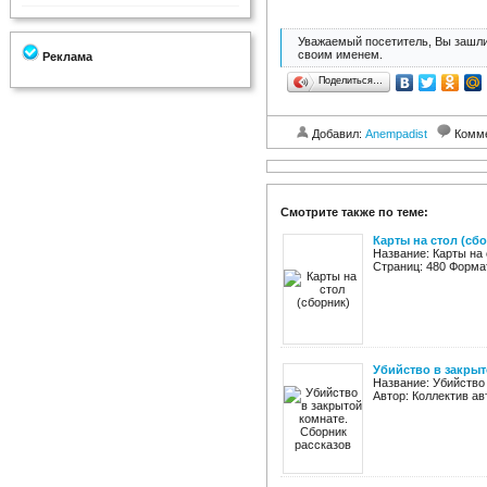
Уважаемый посетитель, Вы зашли
своим именем.
Реклама
Поделиться…
Добавил:
Anempadist
Комм
Смотрите также по теме:
Карты на стол (сб
Название: Карты на
Страниц: 480 Формат:
Убийство в закрыт
Название: Убийство
Автор: Коллектив авт