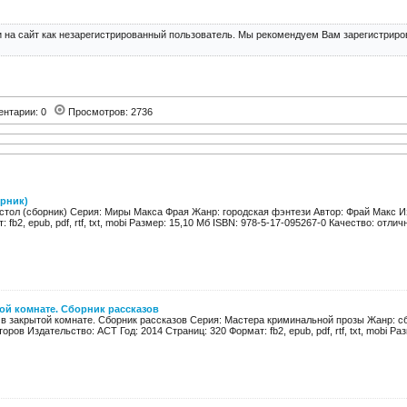
 на сайт как незарегистрированный пользователь. Мы рекомендуем Вам зарегистриров
ентарии: 0
Просмотров: 2736
орник)
 стол (сборник) Серия: Миры Макса Фрая Жанр: городская фэнтези Автор: Фрай Макс И
 fb2, epub, pdf, rtf, txt, mobi Размер: 15,10 Мб ISBN: 978-5-17-095267-0 Качество: отличн
ой комнате. Сборник рассказов
 в закрытой комнате. Сборник рассказов Серия: Мастера криминальной прозы Жанр: с
оров Издательство: АСТ Год: 2014 Страниц: 320 Формат: fb2, epub, pdf, rtf, txt, mobi Разм