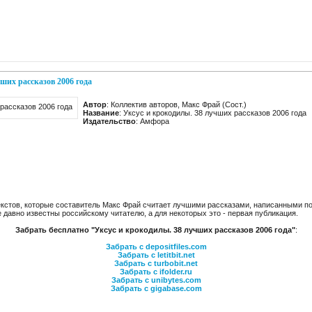
ших рассказов 2006 года
Автор
: Коллектив авторов, Макс Фрай (Сост.)
Название
: Уксус и крокодилы. 38 лучших рассказов 2006 года
Издательство
: Амфора
кстов, которые составитель Макс Фрай считает лучшими рассказами, написанными по-
 давно известны российскому читателю, а для некоторых это - первая публикация.
Забрать бесплатно "Уксус и крокодилы. 38 лучших рассказов 2006 года"
:
Забрать с depositfiles.com
Забрать с letitbit.net
Забрать с turbobit.net
Забрать с ifolder.ru
Забрать с unibytes.com
Забрать с gigabase.com