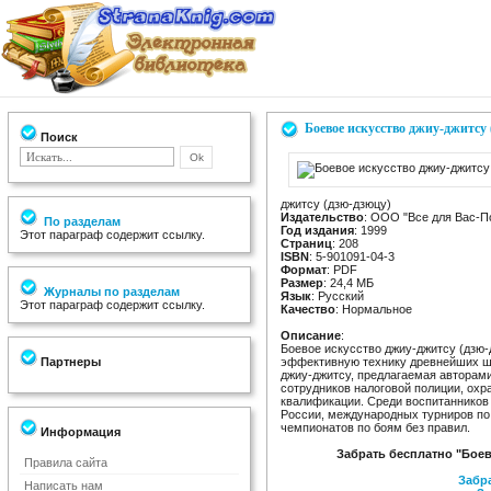
Боевое искусство джиу-джитсу 
Поиск
джитсу (дзю-дзюцу)
Издательство
: ООО "Все для Вас-П
По разделам
Год издания
: 1999
Этот параграф содержит ссылку.
Страниц
: 208
ISBN
: 5-901091-04-3
Формат
: PDF
Размер
: 24,4 МБ
Журналы по разделам
Язык
: Русский
Этот параграф содержит ссылку.
Качество
: Нормальное
Описание
:
Боевое искусство джиу-джитсу (дзю-
Партнеры
эффективную технику древнейших ш
джиу-джитсу, предлагаемая авторами
сотрудников налоговой полиции, охр
квалификации. Среди воспитанников
России, международных турниров по 
чемпионатов по боям без правил.
Информация
Забрать бесплатно "Боев
Правила сайта
Забра
Написать нам