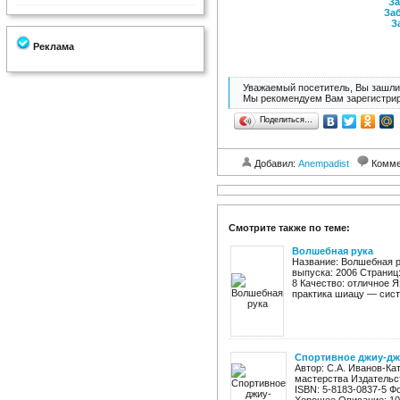
За
Заб
З
Реклама
Уважаемый посетитель, Вы зашли 
Мы рекомендуем Вам зарегистрир
Поделиться…
Добавил:
Anempadist
Комме
Смотрите также по теме:
Волшебная рука
Название: Волшебная р
выпуска: 2006 Страниц:
8 Качество: отличное Я
практика шиацу — сист
Спортивное джиу-дж
Автор: С.А. Иванов-Ка
мастерства Издательст
ISBN: 5-8183-0837-5 Ф