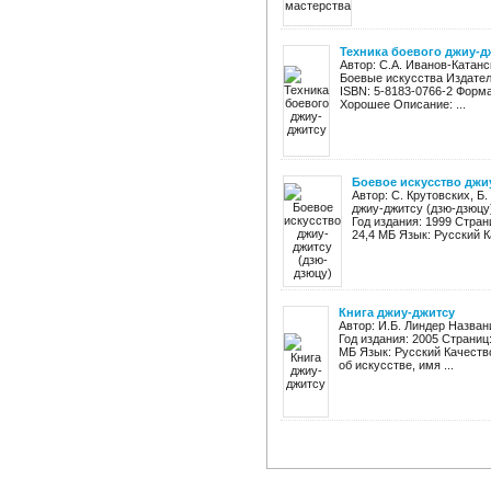
Техника боевого джиу-д
Автор: С.А. Иванов-Катанс
Боевые искусства Издател
ISBN: 5-8183-0766-2 Форма
Хорошее Описание: ...
Боевое искусство джи
Автор: С. Крутовских, Б
джиу-джитсу (дзю-дзюцу
Год издания: 1999 Стран
24,4 МБ Язык: Русский Ка
Книга джиу-джитсу
Автор: И.Б. Линдер Назван
Год издания: 2005 Страниц
МБ Язык: Русский Качеств
об искусстве, имя ...