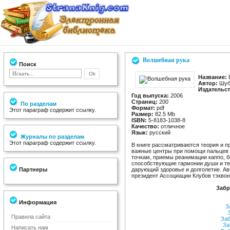
Волшебная рука
Поиск
Название:
Автор:
Шуб
Издательст
Год выпуска:
2006
Страниц:
200
По разделам
Формат:
pdf
Этот параграф содержит ссылку.
Размер:
82.5 Mb
ISBN:
5-8183-1038-8
Качество:
отличное
Язык:
русский
Журналы по разделам
Этот параграф содержит ссылку.
В книге рассматриваются теория и 
важные центры при помощи пальцев 
точкам, приемы реанимации каппо, б
способствующие гармонии души и те
Партнеры
дарующий здоровье и долголетие. Ав
президент Ассоциации Клубов тэкво
Забр
Информация
За
З
Правила сайта
Заб
За
Написать нам