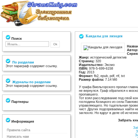
Кандалы для лиходея
Поиск
Назва
Автор
Серия
Жанр:
исторический детектив
Страниц:
320
По разделам
Издательство:
Эксмо
Этот параграф содержит ссылку.
ISBN:
978-5-699-6158
Год:
2013
Формат:
fb2, epub, pdf, rtf, txt
Размер файла:
7.14 Мб
Журналы по разделам
Этот параграф содержит ссылку.
У графа Виельгорского пропал главн
не вернулся. Граф обратился к моск
пропавшего.
Тот взял расследование под свой ко
Партнеры
господина Козицкого из села Павлов
управляющего. Но тщательная провер
чист. Других подозреваемых найти не
заглохло. Но вдруг в деле об исчез
Забрать кн
Информация
За
Правила сайта
З
З
Написать нам