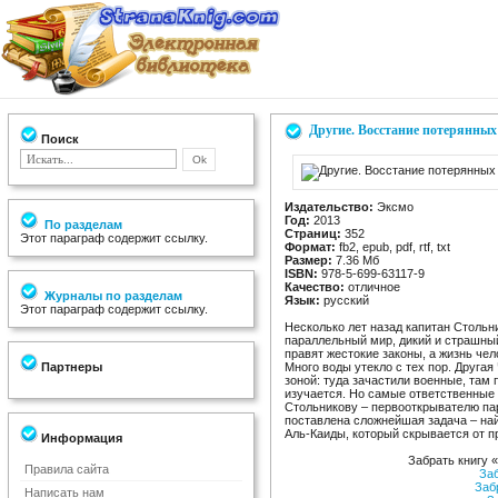
Другие. Восстание потерянных
Поиск
Издательство:
Эксмо
Год:
2013
По разделам
Страниц:
352
Этот параграф содержит ссылку.
Формат:
fb2, epub, pdf, rtf, txt
Размер:
7.36 Мб
ISBN:
978-5-699-63117-9
Качество:
отличное
Журналы по разделам
Язык:
русский
Этот параграф содержит ссылку.
Несколько лет назад капитан Стольн
параллельный мир, дикий и страшный
правят жестокие законы, а жизнь чело
Партнеры
Много воды утекло с тех пор. Друга
зоной: туда зачастили военные, там
изучается. Но самые ответственные 
Стольникову – первооткрывателю пар
поставлена сложнейшая задача – най
Аль-Каиды, который скрывается от 
Информация
Забрать книгу 
Правила сайта
За
Заб
Написать нам