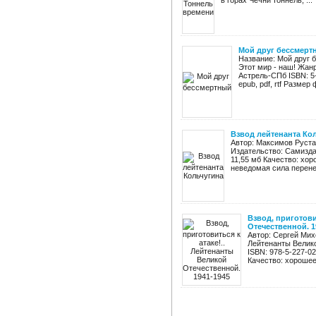
в горах Чечни тоннель, ...
Мой друг бессмерт
Название: Мой друг 
Этот мир - наш! Жанр
Астрель-СПб ISBN: 5-
epub, pdf, rtf Размер 
Взвод лейтенанта Ко
Автор: Максимов Руста
Издательство: Самиздат
11,55 мб Качество: хор
неведомая сила перенес
Взвод, приготови
Отечественной. 1
Автор: Сергей Михе
Лейтенанты Велико
ISBN: 978-5-227-02
Качество: хорошее 