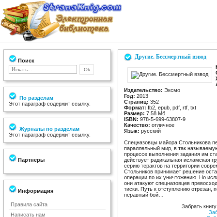
Другие. Бессмертный взвод
Поиск
Издательство:
Эксмо
Год:
2013
По разделам
Страниц:
352
Этот параграф содержит ссылку.
Формат:
fb2, epub, pdf, rtf, txt
Размер:
7.58 Мб
ISBN:
978-5-699-63807-9
Качество:
отличное
Журналы по разделам
Язык:
русский
Этот параграф содержит ссылку.
Спецназовцы майора Стольникова пе
параллельный мир, в так называемую
процессе выполнения задания им ста
Партнеры
действует радикальная исламская гр
серию терактов на территории совре
Стольников принимает решение остан
операции по их уничтожению. Но ис
они атакуют спецназовцев превосхо
тиски. Путь к отступлению отрезан,
Информация
неравный бой…
Правила сайта
Забрать книгу
За
Написать нам