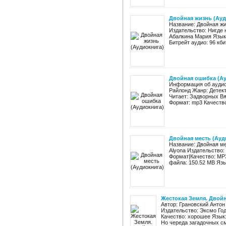
Двойная жизнь (Ауд
Название: Двойная ж
Издательство: Нигде 
Абалкина Мария Язык:
Битрейт аудио: 96 кбит
Двойная ошибка (А
Информация об аудиок
Райлонд Жанр: Детект
Читает: Задворных Вя
Формат: mp3 Качество:
Двойная месть (Ауд
Название: Двойная ме
Alyona Издательство:
Формат|Качество: MP3
файла: 150.52 MB Язык
Жестокая Земля. Двойн
Автор: Грановский Антон
Издательство: Эксмо Год:
Качество: хорошее Язык:
Но череда загадочных сме