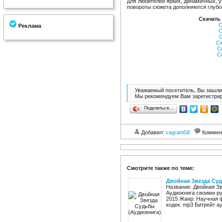
Для любителей ярких, динамичных, 
повороты сюжета дополняются глубо
Скачать
С
Реклама
С
С
Ск
С
С
Уважаемый посетитель, Вы зашли 
Мы рекомендуем Вам зарегистрир
Поделиться…
Добавил:
vagrant58
Коммен
Смотрите также по теме:
Двойная Звезда Суд
Название: Двойная Зв
Аудиокнига своими ру
2015 Жанр: Научная 
кодек: mp3 Битрейт ауд