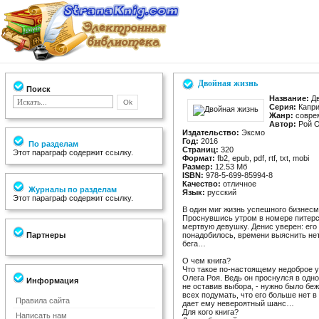
Двойная жизнь
Поиск
Название:
Дв
Серия:
Капри
Жанр:
соврем
Автор:
Рой О
Издательство:
Эксмо
Год:
2016
По разделам
Страниц:
320
Этот параграф содержит ссылку.
Формат:
fb2, epub, pdf, rtf, txt, mobi
Размер:
12.53 Мб
ISBN:
978-5-699-85994-8
Качество:
отличное
Журналы по разделам
Язык:
русский
Этот параграф содержит ссылку.
В один миг жизнь успешного бизнесм
Проснувшись утром в номере питерс
мертвую девушку. Денис уверен: его 
Партнеры
понадобилось, времени выяснить нет
бега…
О чем книга?
Что такое по-настоящему недоброе у
Олега Роя. Ведь он проснулся в одно
Информация
не оставив выбора, - нужно было беж
всех подумать, что его больше нет в
Правила сайта
дает ему невероятный шанс…
Для кого книга?
Написать нам