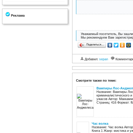
Реклама
Уважаемый посетитель, Вы зашли 
Мы рекомендуем Вам зарегистрир
Поделиться…
Добавил:
sepan
Комментар
Смотрите также по теме:
Вампиры Лос-Анджел
Название: Вампиры Лос
криминалистического и
ужасов Автор: Маккамм
Страниц: 416 Формат: fb2,
Час волка
Название: Час волка Автор
Книга 1 Жанр: мистика и у