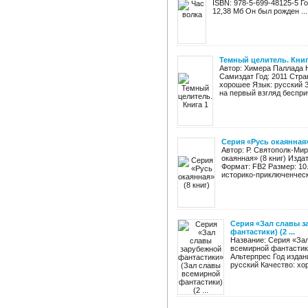
ISBN: 978-5-699-48125-5 Год
12,38 Мб Он был рожден ...
Темный целитель. Книг
Автор: Химера Паллада Н
Самиздат Год: 2011 Стран
хорошее Язык: русский 
на первый взгляд беспри
Серия «Русь окаянная»
Автор: Р. Святополк-Мир
окаянная» (8 книг) Изда
Формат: FB2 Размер: 10
историко-приключенчески
Серия «Зал славы з
фантастики) (2 ...
Название: Серия «За
всемирной фантастики
Альтерпрес Год издан
русский Качество: хо