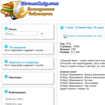
Серия «Темный мир» (6 книг)
Поиск
Год
: 2011
Страниц
: ~3000
По разделам
Формат
: FB2
Этот параграф содержит ссылку.
Размер
: 12.1 Mb
«Темный мир» - серия известных мас
Журналы по разделам
Печатают как переиздания, так и но
Этот параграф содержит ссылку.
Пока в серии только 2 автора, но, не
Список книг:
Роберт Маккаммон. Жизнь мальчишки
Партнеры
Роберт Маккаммон. Жизнь мальчишки.
Роберт Маккаммон. Кусака
Роберт Маккаммон. Они жаждут
Роберт Маккаммон. Час волка
Адам Нэвилл. Номер 16
Информация
Правила сайта
Написать нам