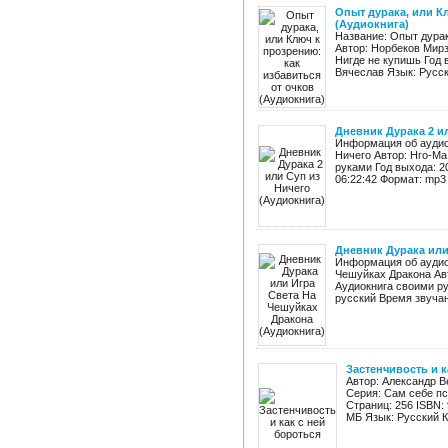
Опыт дурака, или К
(Аудиокнига)
Название: Опыт дурак
Автор: Норбеков Мир
Нигде не купишь Год 
Вячеслав Язык: Русск
Дневник Дурака 2 и
Информация об аудиок
Ничего Автор: Нго-Ма
руками Год выхода: 2
06:22:42 Формат: mp3 
Дневник Дурака или
Информация об аудиок
Чешуйках Дракона Авт
Аудиокнига своими ру
русский Время звучани
Застенчивость и к
Автор: Александр В
Серия: Сам себе пс
Страниц: 256 ISBN:
МБ Язык: Русский К