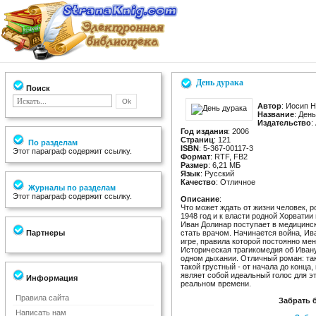
День дурака
Поиск
Автор
: Иосип 
Название
: Ден
Издательство
:
Год издания
: 2006
Страниц
: 121
По разделам
ISBN
: 5-367-00117-3
Этот параграф содержит ссылку.
Формат
: RTF, FB2
Размер
: 6,21 МБ
Язык
: Русский
Качество
: Отличное
Журналы по разделам
Этот параграф содержит ссылку.
Описание
:
Что может ждать от жизни человек, 
1948 год и к власти родной Хорвати
Иван Долинар поступает в медицинск
Партнеры
стать врачом. Начинается война, Ив
игре, правила которой постоянно ме
Историческая трагикомедия об Ивану
одном дыхании. Отличный роман: та
такой грустный - от начала до конц
являет собой идеальный голос для эт
Информация
реальном времени.
Правила сайта
Забрать 
Написать нам