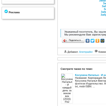
Забра
За
Заб
З
Заб
Реклама
Заб
Уважаемый посетитель, Вы зашли 
Мы рекомендуем Вам зарегистрир
Поделиться…
Добавил:
Anempadist
Комме
Смотрите также по теме:
Косухина Наталья - И к
Название: Корпорация Ле
Косухина Наталья Виктор
фэнтези Издательство: АСТ
txt, mobi ISBN: ...