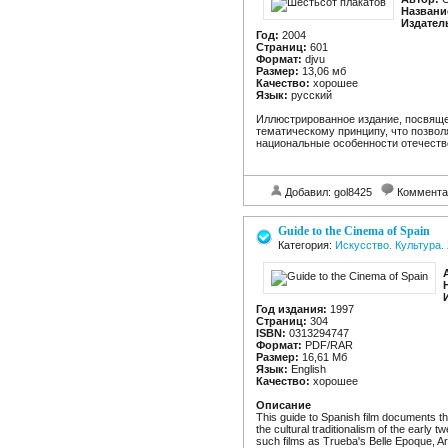
Названи
Издател
Год:
2004
Страниц:
601
Формат:
djvu
Размер:
13,06 мб
Качество:
хорошее
Язык:
русский
Иллюстрированное издание, посвящен
тематическому принципу, что позвол
национальные особенности отечеств
Добавил: gol8425
Коммента
Guide to the Cinema of Spain
Категория:
Искусство. Культура.
Год издания:
1997
Страниц:
304
ISBN:
0313294747
Формат:
PDF/RAR
Размер:
16,61 Мб
Язык:
English
Качество:
хорошее
Описание
This guide to Spanish film documents the 
the cultural traditionalism of the early t
such films as Trueba's Belle Epoque, 