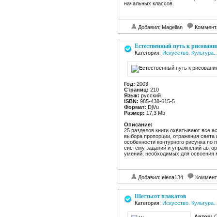
начальных классов.
Добавил: Magellan
Коммент
Естественный путь к рисован
Категория:
Искусство. Культура
Год:
2003
Страниц:
210
Язык:
русский
ISBN:
985-438-615-5
Формат:
DjVu
Размер:
17,3 Мb
Описание:
25 разделов книги охватывают все а
выбора пропорции, отражения света и
особенности контурного рисунка по п
систему заданий и упражнений автор
умений, необходимых для освоения 
Добавил: elena134
Коммент
Шестьсот плакатов
Категория:
Искусство. Культура
Автор:
С