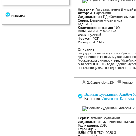
Название:
Государственный музей и
Автор:
А. Барагамян
Реклама
Издательство:
ИД «Комсомольская 
Серия:
Великие музеи мира
Год:
2011
Количество страниц:
100
ISBN:
978-5-87107-255-4
Язык:
Русский
Формат:
PDF
Размер:
54,7 Mb
Описание
Государственный музей изобразитель
крупнейших в России музеев мирово
Московском университете, Музей изя
был открыт в 1912 году. Здание музе
неоклассицизма, сегодня является 
Добавил: elena134
Коммент
Великие художники. Альбом 5
Категория:
Искусство. Культура
Серия
: Великие художники
Издательство
: ИД "Комсомольская 
Год издания
: 2010
Страниц
: 50
ISBN
: 978-5-7574-0030-3