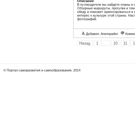
Описание
:
В путеводителе вы найдете планы и
Обзорные маршруты, прогулки и тема
обеду и поможет ориентироваться в
интерес к культуре этой страны. На
фотографий.
Добавил: Anempadist
Комме
Назад
1
...
10
11
1
© Портал саморазвития и самообразования, 2014