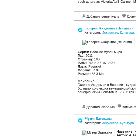
such actors as Victoria Abril, Carmen 
Добавил: semenivans
Комм
Галерея Академии (Венеция)
Категория:
Искусство. Культура
Серия:
Великие музеи мира
Год:
2011
Страниц:
100
ISBN:
978-5-87107-253-0
Язык:
Русский
Формат:
PDF
Размер:
55,3 Mb
Описание:
Галерея Академии в Венеции - худож
большая коллекция венецианской жив
венецианским Сенатом в 1750 г. как 
Добавил: elena134
Коммент
Музеи Ватикана
Категория:
Искусство. Культура
Название:
М
Автор:
А. Б