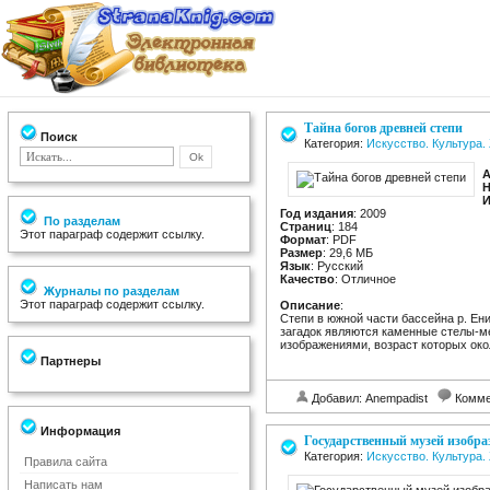
Тайна богов древней степи
Поиск
Категория:
Искусство. Культура
А
Н
И
Год издания
: 2009
По разделам
Страниц
: 184
Этот параграф содержит ссылку.
Формат
: PDF
Размер
: 29,6 МБ
Язык
: Русский
Качество
: Отличное
Журналы по разделам
Этот параграф содержит ссылку.
Описание
:
Степи в южной части бассейна р. Ен
загадок являются каменные стелы-
изображениями, возраст которых окол
Партнеры
Добавил: Anempadist
Комме
Информация
Государственный музей изобр
Категория:
Искусство. Культура
Правила сайта
Написать нам