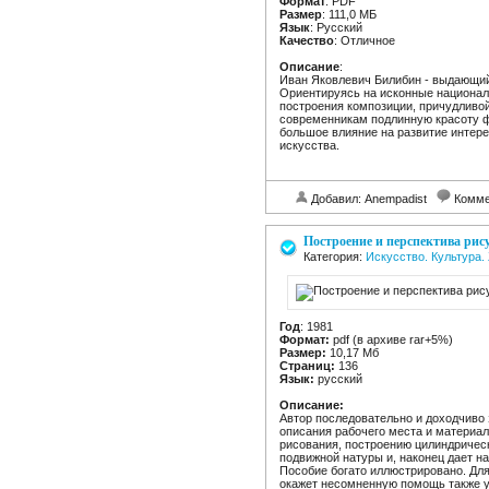
Формат
: PDF
Размер
: 111,0 МБ
Язык
: Русский
Качество
: Отличное
Описание
:
Иван Яковлевич Билибин - выдающий
Ориентируясь на исконные национал
построения композиции, причудливой
современникам подлинную красоту ф
большое влияние на развитие интере
искусства.
Добавил: Anempadist
Комме
Построение и перспектива рис
Категория:
Искусство. Культура
Год
: 1981
Формат:
pdf (в архиве rar+5%)
Размер:
10,17 Мб
Страниц:
136
Язык:
русский
Описание:
Автор последовательно и доходчиво 
описания рабочего места и материал
рисования, построению цилиндрическ
подвижной натуры и, наконец дает н
Пособие богато иллюстрировано. Дл
окажет несомненную помощь также 