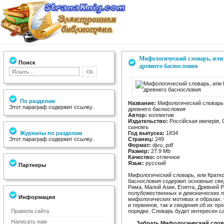
Мифологический словарь, или 
Поиск
древнего баснословия
По разделам
Название:
Мифологический словарь, 
Этот параграф содержит ссылку.
древнего баснословия
Автор:
коллектив
Издательство:
Россiйская имперiя,
сыномъ
Журналы по разделам
Год выпуска:
1834
Этот параграф содержит ссылку.
Страниц:
249
Формат:
djvu, pdf
Размер:
27.9 Mb
Качество:
отличное
Язык:
русский
Партнеры
Мифологический словарь, или Кратко
баснословия содержит основные свед
Рима, Малой Азии, Египта, Древней Р
полубожественных и демонических пе
Информация
мифологических мотивах и образах.
и терминов, так и сведения об их п
Правила сайта
порядке. Словарь будет интересен с
Написать нам
Забрать Мифологический слова