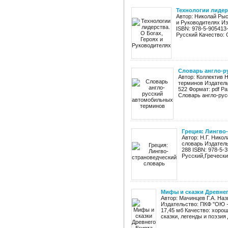
Технологии лидерс
Автор: Николай Рыс
и Руководителях Из
ISBN: 978-5-905413
Русский Качество: О
Словарь англо-р
Автор: Коллектив 
терминов Издатель
522 Формат: pdf Ра
Словарь англо-рус
Греция: Лингво
Автор: Н.Г. Нико
словарь Издатель
288 ISBN: 978-5-
Русский,Гречески
Мифы и сказки Древнег
Автор: Мачинцев Г.А. Наз
Издательство: ПКФ "ОЮ - 
17,45 мб Качество: хоро
сказки, легенды и поэзия 