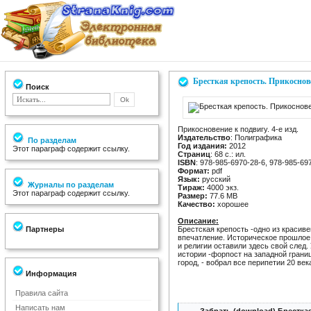
Бресткая крепость. Прикоснов
Поиск
Прикосновение к подвигу. 4-е изд.
Издательство
: Полиграфика
По разделам
Год издания:
2012
Этот параграф содержит ссылку.
Страниц
: 68 с.: ил.
ISBN
: 978-985-6970-28-6, 978-985-69
Формат:
pdf
Язык:
русский
Журналы по разделам
Тираж:
4000 экз.
Этот параграф содержит ссылку.
Размер:
77.6 MB
Качество:
хорошее
Описание:
Партнеры
Брестская крепость -одно из красив
впечатление. Историческое прошлое 
и религии оставили здесь свой след
истории -форпост на западной грани
город, - вобрал все перипетии 20 век
Информация
Правила сайта
Написать нам