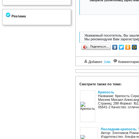
Забрать (download) Бресткая
Реклама
Уважаемый посетитель, Вы зашли 
Мы рекомендуем Вам зарегистрир
Поделиться…
Добавил:
Julia
Комментари
Смотрите также по теме:
Крепость
Название: Крепость Сери
Михеев Михаил Александр
Страниц: 288 Формат: fb2,
05641-2 Качество: отлично
Последняя крепость. 
Автор: Злотников Роман
Издательство: Альфа-кни